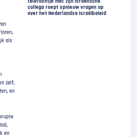
telefoontje met zijn Israëlische
collega roept opnieuw vragen op
over het Nederlandse Israëlbeleid
van
loren,
jk als
n
n zelf,
ten, en
brupte
lad,
ak en