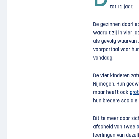
tot 16 jaar.
De gezinnen doorlie
waaruit zij in vier 
als gevolg waarvan z
voorportaal voor hun
vandaag.
De vier kinderen za
Nijmegen. Hun gedwon
maar heeft ook
gro
hun bredere sociale
Dit te meer daar zi
afscheid van twee
a
leerlingen van dezel