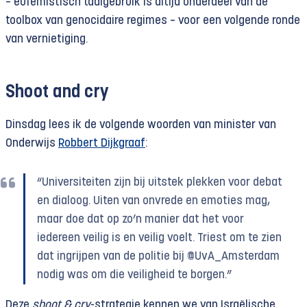
– eufemistisch taalgebruik is altijd onderdeel van de
toolbox van genocidaire regimes – voor een volgende ronde
van vernietiging.
Shoot and cry
Dinsdag lees ik de volgende woorden van minister van
Onderwijs
Robbert Dijkgraaf
:
“Universiteiten zijn bij uitstek plekken voor debat
en dialoog. Uiten van onvrede en emoties mag,
maar doe dat op zo’n manier dat het voor
iedereen veilig is en veilig voelt. Triest om te zien
dat ingrijpen van de politie bij @UvA_Amsterdam
nodig was om die veiligheid te borgen.”
Deze
shoot & cry
-strategie kennen we van Israëlische