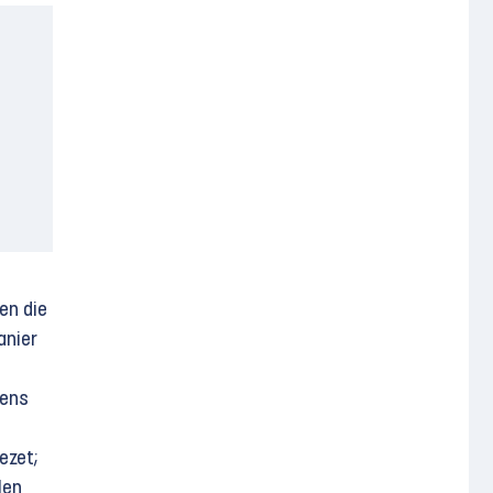
en die
anier
gens
ezet;
len