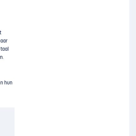
t
Maar
taal
n.
an hun