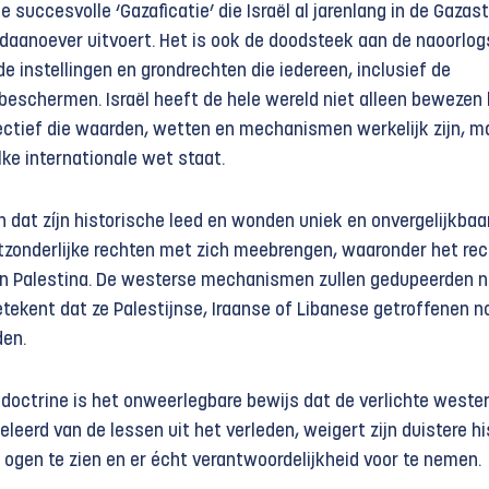
 succesvolle ‘Gazaficatie’ die Israël al jarenlang in de Gazas
rdaanoever uitvoert. Het is ook de doodsteek aan de naoorlog
 instellingen en grondrechten die iedereen, inclusief de
 beschermen. Israël heeft de hele wereld niet alleen bewezen
lectief die waarden, wetten en mechanismen werkelijk zijn, m
ke internationale wet staat.
 dat zíjn historische leed en wonden uniek en onvergelijkbaar
tzonderlijke rechten met zich meebrengen, waaronder het re
in Palestina. De westerse mechanismen zullen gedupeerden n
ekent dat ze Palestijnse, Iraanse of Libanese getroffenen n
den.
adoctrine is het onweerlegbare bewijs dat de verlichte weste
eleerd van de lessen uit het verleden, weigert zijn duistere hi
 ogen te zien en er écht verantwoordelijkheid voor te nemen.