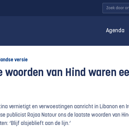
Agenda
landse versie
te woorden van Hind waren e
stina vernietigt en verwoestingen aanricht in Libanon en I
se publicist Rajaa Natour ons de laatste woorden van Hin
n: ‘Blijf alsjeblieft aan de lijn.’