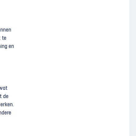
ennen
 te
ning en
 wat
t de
erken.
ndere