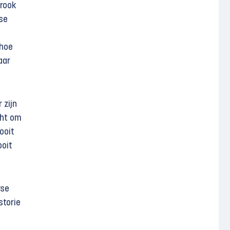
trook
se
 hoe
aar
 zijn
cht om
ooit
ooit
rse
storie