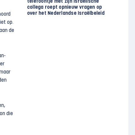
telefoontje met zijn Israëlische
collega roept opnieuw vragen op
over het Nederlandse Israëlbeleid
moord
iet op.
aan de
an-
ter
 maar
den
en,
on die