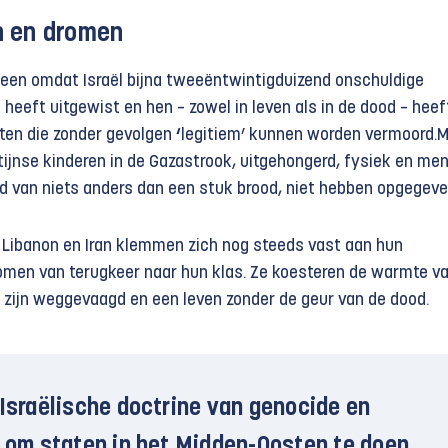
 en dromen
alleen omdat Israël bijna tweeëntwintigduizend onschuldige
 heeft uitgewist en hen – zowel in leven als in de dood – heef
sten die zonder gevolgen
‘
legitiem’ kunnen worden vermoord.
ijnse kinderen in de Gazastrook, uitgehongerd, fysiek en men
 van niets anders dan een stuk brood, niet hebben opgegeve
, Libanon en Iran klemmen zich nog steeds vast aan hun
men van terugkeer naar hun klas. Ze koesteren de warmte v
e zijn weggevaagd en een leven zonder de geur van de dood.
 Israëlische doctrine van genocide en
g om staten in het Midden-Oosten te doen