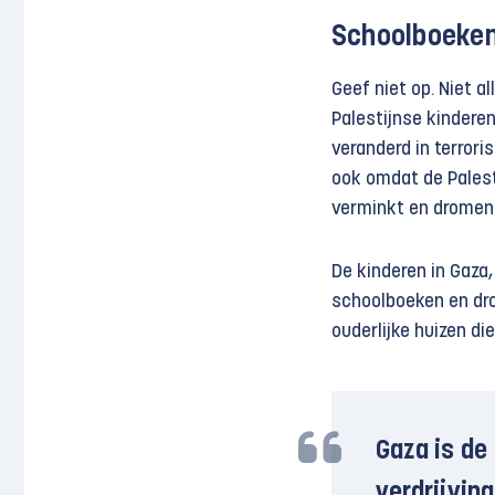
Schoolboeken
Geef niet op. Niet 
Palestijnse kinderen
veranderd in terrori
ook omdat de Palest
verminkt en dromend
De kinderen in Gaza
schoolboeken en dro
ouderlijke huizen di
Gaza is de
verdrijvin