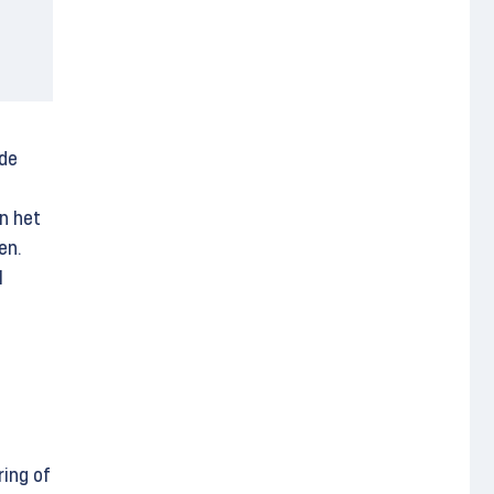
 de
n het
en.
l
ring of