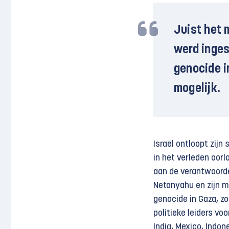
Juist het
werd inges
genocide i
mogelijk.
Israël ontloopt zijn
in het verleden oo
aan de verantwoorde
Netanyahu en zijn m
genocide in Gaza, z
politieke leiders vo
India, Mexico, Indon