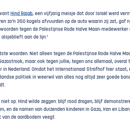
 want
Hind Rajab
, een vijfjarig meisje dat door Israël werd ver
ren zo’n 350 kogels afvuurden op de auto waarin zij zat, gaf n
e woorden tegen de Palestijnse Rode Halve Maan-medewerker 
 alsjeblieft aan de lijn.’
tste woorden. Niet alleen tegen de Palestijnse Rode Halve Ma
zastrook, maar ook tegen jullie, tegen ons allemaal, overal 
er in Nederland. Omdat het Internationaal Strafhof hier staat,
andse politiek in weerwil van alles nog altijd zeer goede ban
dt.
ef niet op. Hind wilde zeggen: blijf rood dragen, blijf demonstrer
en, en de namen van duizenden kinderen in Gaza, Iran en Liban
t van de aardbodem veegt.