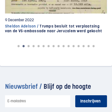
20 July 2022
Schaduw van de Nakba /
Amerikaanse ambassade in
Jeruzalem wordt gebouwd op gestolen Palestijnse
grond
Nieuwsbrief /
Blijf op de hoogte
E-
mailadres