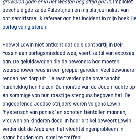
gruwelen gaan er in het Westen nog altijd grif in
. Impliciet
beschuldigde ze de Palestijnen en mij als journalist van
antisemitisme. Ik refereer aan het incident in mijn boek
De
oorlog van gisteren
.
Hoewel Lewin niet ontkent dat de slachtpartij in Deir
Yassin een oorlogsmisdaad was, voert ze tal van excuses
aan. De geluidswagen die de bewoners had moeten
waarschuwen was in een greppel gereden. Veel bewoners
renden het dorp uit. De rest verdedigde onverwacht
hardnekkig hun huizen. De munitie van de Joden raakte op
en sommige van hun roestige stenguns begaven het. De
ongeoefende Joodse strijders waren volgens Lewin
‘hysterisch van paniek’ en schoten tientallen mannen,
vrouwen en kinderen dood. In haar artikel beweert Lewin
verder dat de Arabieren het vluchtelingenprobleem in
stand houden ‘om Israël te treffen’.