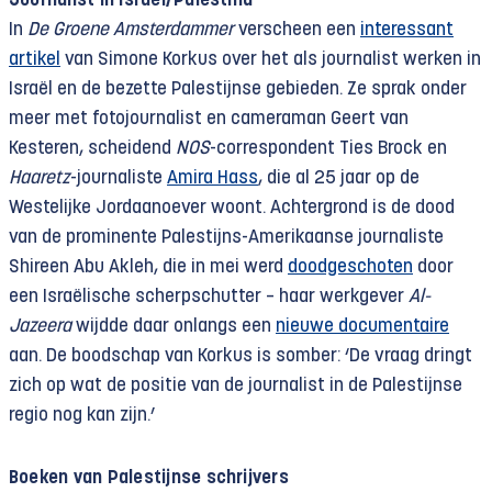
Journalist in Israël/Palestina
In
De Groene Amsterdammer
verscheen een
interessant
artikel
van Simone Korkus over het als journalist werken in
Israël en de bezette Palestijnse gebieden. Ze sprak onder
meer met fotojournalist en cameraman Geert van
Kesteren, scheidend
NOS
-correspondent Ties Brock en
Haaretz
-journaliste
Amira Hass
, die al 25 jaar op de
Westelijke Jordaanoever woont. Achtergrond is de dood
van de prominente Palestijns-Amerikaanse journaliste
Shireen Abu Akleh, die in mei werd
doodgeschoten
door
een Israëlische scherpschutter – haar werkgever
Al-
Jazeera
wijdde daar onlangs een
nieuwe documentaire
aan. De boodschap van Korkus is somber: ‘De vraag dringt
zich op wat de positie van de journalist in de Palestijnse
regio nog kan zijn.’
Boeken van Palestijnse schrijvers