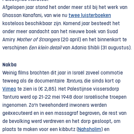
Afgelopen jaar stond het onder meer stil bij het werk van
Ghassan Kanafani, van wie nu
twee luisterboeken
kosteloos beschikbaar zijn. Komend jaar besteedt het
onder meer aandacht aan het nieuwe boek van Suad
Amiry
Mother of Strangers
(20 april) en het binnenkort te
verschijnen
Een klein detail
van Adania Shibli (31 augustus).
Nakba
Weinig films brachten dit jaar in Israël zoveel commotie
teweeg als de documentaire
Tantura
, die sinds kort op
Vimeo
te zien is (€ 2,85). Het Palestijnse vissersdorp
Tantura werd op 21-22 mei 1948 door Israëlische troepen
ingenomen. Zo’n tweehonderd inwoners werden
geëxecuteerd en in een massagraf begraven, de rest van
de bevolking werd verdreven en het dorp gesloopt, om
plaats te maken voor een kibbutz (
Nahsholim
) en