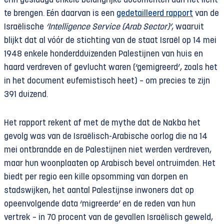
erin geslaagd enkele belangrijke documenten aan het licht
te brengen. Eén daarvan is een
gedetailleerd rapport
van de
Israëlische
‘Intelligence Service (Arab Sector)’
, waaruit
blijkt dat al vóór de stichting van de staat Israël op 14 mei
1948 enkele honderdduizenden Palestijnen van huis en
haard verdreven of gevlucht waren (‘gemigreerd’, zoals het
in het document eufemistisch heet) – om precies te zijn
391 duizend.
Het rapport rekent af met de mythe dat de Nakba het
gevolg was van de Israëlisch-Arabische oorlog die na 14
mei ontbrandde en de Palestijnen niet werden verdreven,
maar hun woonplaaten op Arabisch bevel ontruimden. Het
biedt per regio een kille opsomming van dorpen en
stadswijken, het aantal Palestijnse inwoners dat op
opeenvolgende data ‘migreerde’ en de reden van hun
vertrek – in 70 procent van de gevallen Israëlisch geweld,