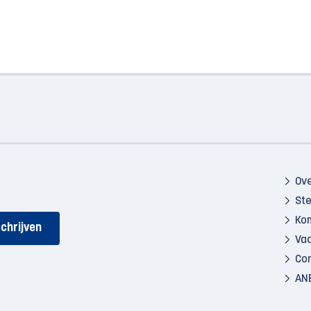
Ov
St
Kom
Va
Co
AN