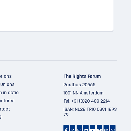
er ons
The Rights Forum
eun ons
Postbus 20565
 in actie
1001 NN Amsterdam
catures
Tel:
+31 (0)20 488 2214
ntact
IBAN: NL28 TRIO 0391 1893
79
BI