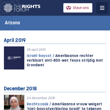
Steun ons
Arizona
April 2019
28 april 2019
Israël-boycot /
Amerikaanse rechter
verklaart anti-BDS-wet Texas strijdig met
Grondwet
December 2018
24 december 2018
Rechtszaak /
Amerikaanse vrouw weigert
‘niet-boycotverklaring Israël’ te tekenen