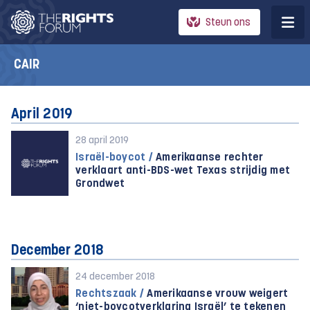
Steun ons
CAIR
April 2019
28 april 2019
Israël-boycot /
Amerikaanse rechter
verklaart anti-BDS-wet Texas strijdig met
Grondwet
December 2018
24 december 2018
Rechtszaak /
Amerikaanse vrouw weigert
‘niet-boycotverklaring Israël’ te tekenen