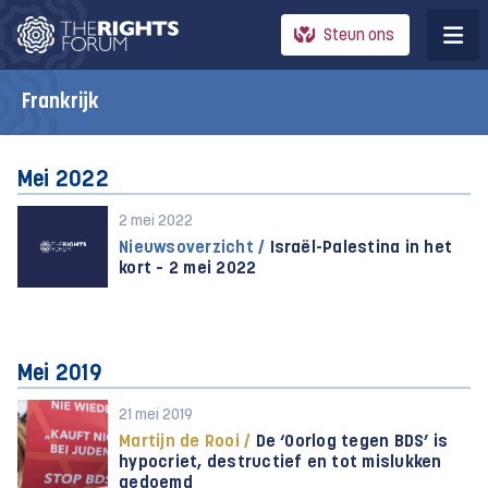
Steun ons
Frankrijk
Mei 2022
2 mei 2022
Nieuwsoverzicht /
Israël-Palestina in het
kort – 2 mei 2022
Mei 2019
21 mei 2019
Martijn de Rooi /
De ‘Oorlog tegen BDS’ is
hypocriet, destructief en tot mislukken
gedoemd