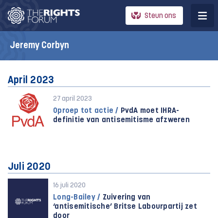
Steun ons
Jeremy Corbyn
April 2023
27 april 2023
Oproep tot actie /
PvdA moet IHRA-
definitie van antisemitisme afzweren
Juli 2020
16 juli 2020
Long-Bailey /
Zuivering van
‘antisemitische’ Britse Labourpartij zet
door