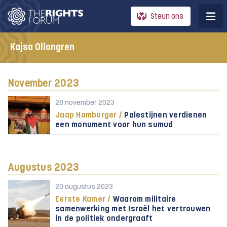
Steun ons
Kajsa Ollongren
November 2023
28 november 2023
Jaap Hamburger /
Palestijnen verdienen
een monument voor hun sumud
Augustus 2023
20 augustus 2023
Eerste Kamer /
Waarom militaire
samenwerking met Israël het vertrouwen
in de politiek ondergraaft