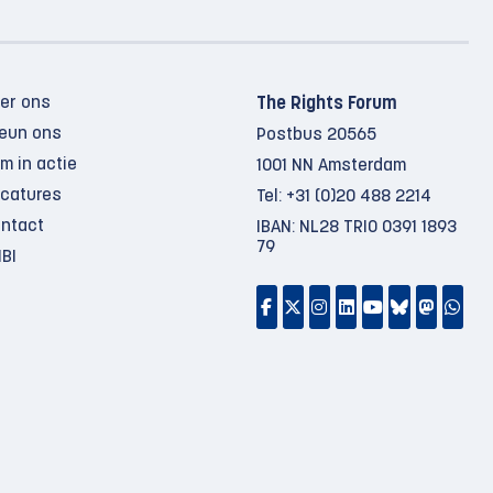
er ons
The Rights Forum
eun ons
Postbus 20565
m in actie
1001 NN Amsterdam
catures
Tel:
+31 (0)20 488 2214
ntact
IBAN: NL28 TRIO 0391 1893
79
BI