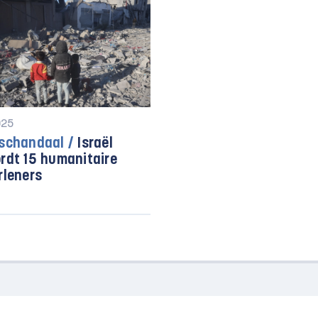
025
schandaal /
Israël
rdt 15 humanitaire
rleners