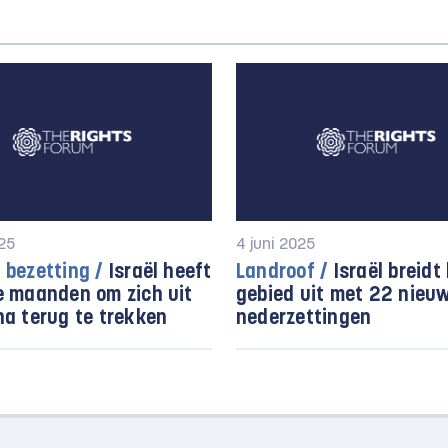
025
4 juni 2025
 bezetting /
Israël heeft
Landroof /
Israël breidt
e maanden om zich uit
gebied uit met 22 nieu
na terug te trekken
nederzettingen