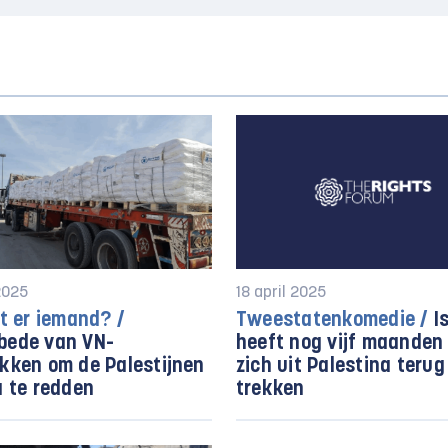
 2025
18 april 2025
rt er iemand? /
Tweestatenkomedie /
Is
bede van VN-
heeft nog vijf maanden
kken om de Palestijnen
zich uit Palestina terug
a te redden
trekken