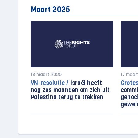
Maart 2025
18 maart 2025
17 maar
VN-resolutie /
Israël heeft
Grote
nog zes maanden om zich uit
commis
Palestina terug te trekken
genoc
gewel