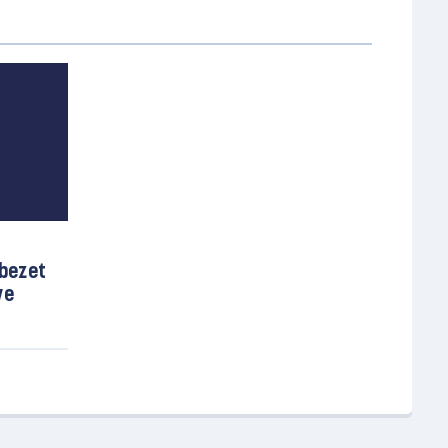
 bezet
we