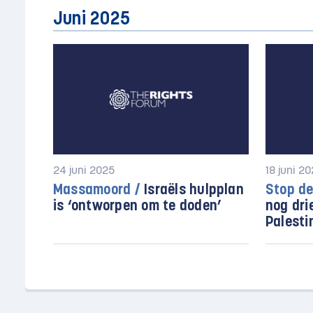
Juni 2025
24 juni 2025
18 juni 2
Massamoord /
Israëls hulpplan
Stop de
is ‘ontworpen om te doden’
nog dri
Palesti