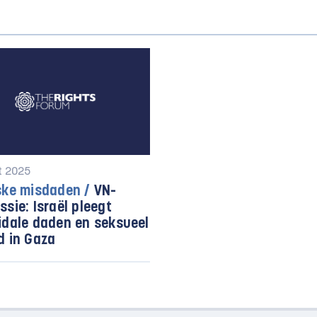
t 2025
ske misdaden /
VN-
sie: Israël pleegt
idale daden en seksueel
d in Gaza