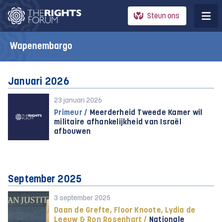
Steun ons
Wapenembargo
Januari 2026
23 januari 2026
Primeur /
Meerderheid Tweede Kamer wil
militaire afhankelijkheid van Israël
afbouwen
September 2025
3 september 2025
Daan de Grefte, Floor Knoote, Lydia de
Leeuw & Ron Rosenhart /
Nationale