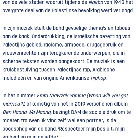
van de vele steden waaruit tijdens de
Nakba
van 1948 het
overgrote deel van de Palestijnse bevolking werd verjaagd.
In zijn muziek stelt de band gevoelige thema’s en taboes
aan de kaak. Onderdrukking, de Israëlische bezetting van
Palestijns gebied, racisme, armoede, drugsgebruik en
vrouwenrechten zijn terugkerende onderwerpen, die in
scherpe teksten worden aangekaart. De muziek is een
kruisbestuiving tussen Palestijnse rap, Arabische
melodieën en van origine Amerikaanse
hiphop
.
In het nummer
Emta Njawzak Yamma (When will you get
married?)
, afkomstig van het in 2019 verschenen album
Ben Haana Wa Maana
, bezingt DAM de sociale druk om te
moeten trouwen. Ik vind zelf wel een partner, is de
boodschap van de band. ‘Respecteer mijn besluit, mijn
vrijheid en mijn geliefde.’