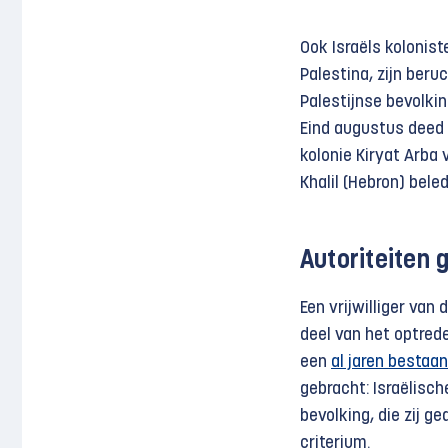
Ook Israëls kolonist
Palestina, zijn beru
Palestijnse bevolki
Eind augustus deed z
kolonie Kiryat Arba 
Khalil (Hebron) bele
Autoriteiten g
Een vrijwilliger va
deel van het optred
een
al jaren bestaa
gebracht: Israëlische
bevolking, die zij g
criterium.