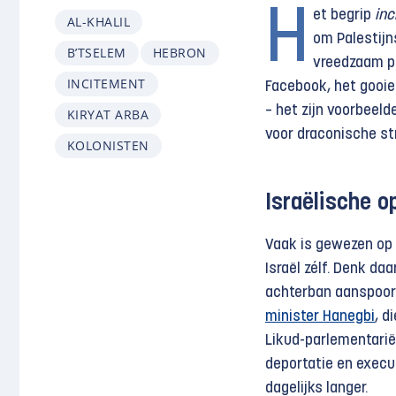
H
et begrip
inc
AL-KHALIL
om Palestijns
B’TSELEM
HEBRON
vreedzaam pr
INCITEMENT
Facebook, het gooie
– het zijn voorbeel
KIRYAT ARBA
voor draconische st
KOLONISTEN
Israëlische o
Vaak is gewezen op 
Israël zélf. Denk da
achterban aanspoord
minister Hanegbi
, d
Likud-parlementarië
deportatie en execut
dagelijks langer.