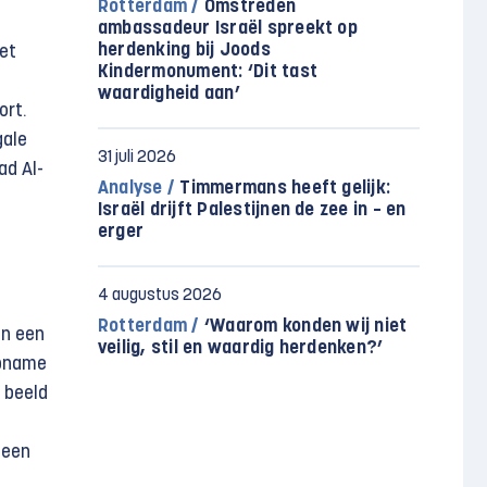
Rotterdam /
Omstreden
ambassadeur Israël spreekt op
herdenking bij Joods
zet
Kindermonument: ‘Dit tast
e
waardigheid aan’
ort.
gale
31 juli 2026
ad Al-
Analyse /
Timmermans heeft gelijk:
Israël drijft Palestijnen de zee in – en
erger
4 augustus 2026
Rotterdam /
‘Waarom konden wij niet
in een
veilig, stil en waardig herdenken?’
opname
n beeld
geen