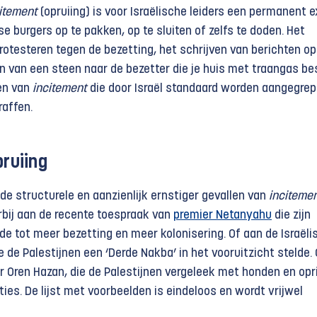
itement
(opruiing) is voor Israëlische leiders een permanent 
e burgers op te pakken, op te sluiten of zelfs te doden. Het
otesteren tegen de bezetting, het schrijven van berichten op
n van een steen naar de bezetter die je huis met traangas be
den van
incitement
die door Israël standaard worden aangegre
raffen.
pruiing
de structurele en aanzienlijk ernstiger gevallen van
inciteme
arbij aan de recente toespraak van
premier Netanyahu
die zijn
e tot meer bezetting en meer kolonisering. Of aan de Israëli
ie de Palestijnen een ‘Derde Nakba’ in het vooruitzicht stelde.
r Oren Hazan, die de Palestijnen vergeleek met honden en opr
ies. De lijst met voorbeelden is eindeloos en wordt vrijwel