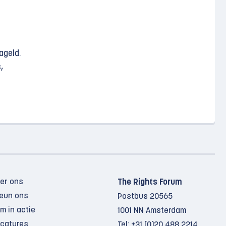
ageld.
,
er ons
The Rights Forum
eun ons
Postbus 20565
m in actie
1001 NN Amsterdam
catures
Tel:
+31 (0)20 488 2214