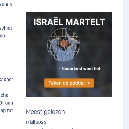
excuus
schiet
pen
nt
door
sche
 Of aan
iep tot
Meest gelezen
17 juli 2026