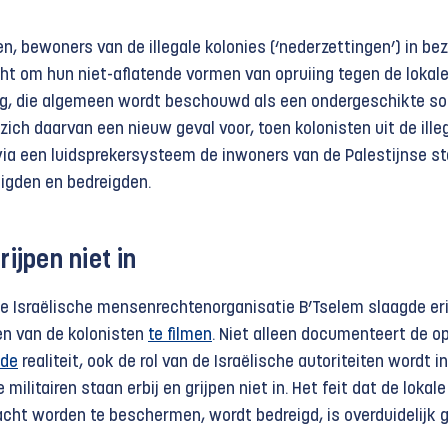
en, bewoners van de illegale kolonies (‘nederzettingen’) in be
cht om hun niet-aflatende vormen van opruiing tegen de lokal
ng, die algemeen wordt beschouwd als een ondergeschikte so
ich daarvan een nieuw geval voor, toen kolonisten uit de ille
via een luidsprekersysteem de inwoners van de Palestijnse st
digden en bedreigden.
rijpen niet in
n de Israëlische mensenrechtenorganisatie B’Tselem slaagde er
en van de kolonisten
te filmen
. Niet alleen documenteert de 
nde
realiteit, ook de rol van de Israëlische autoriteiten wordt i
 militairen staan erbij en grijpen niet in. Het feit dat de lokale
eacht worden te beschermen, wordt bedreigd, is overduidelijk 