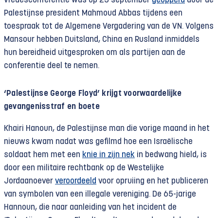
vredesconferentie was op 25 september
geopperd
door de
Palestijnse president Mahmoud Abbas tijdens een
toespraak tot de Algemene Vergadering van de VN. Volgens
Mansour hebben Duitsland, China en Rusland inmiddels
hun bereidheid uitgesproken om als partijen aan de
conferentie deel te nemen.
‘Palestijnse George Floyd’ krijgt voorwaardelijke
gevangenisstraf en boete
Khairi Hanoun, de Palestijnse man die vorige maand in het
nieuws kwam nadat was gefilmd hoe een Israëlische
soldaat hem met een
knie in zijn nek
in bedwang hield, is
door een militaire rechtbank op de Westelijke
Jordaanoever
veroordeeld
voor opruiing en het publiceren
van symbolen van een illegale vereniging. De 65-jarige
Hannoun, die naar aanleiding van het incident de