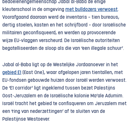
bedoeïenengemeenschap Jabal al-Baba de enige
kleuterschool in de omgeving
met bulldozers verwoest
.
Voorafgaand daaraan werd de inventaris – tien bureaus,
dertig stoelen, kasten en het schrijfbord – door Israëlische
militairen geconfisqueerd, en werden op provocerende
wijze EU-vlaggen verscheurd. De Israëlische autoriteiten
begatelliseerden de sloop als die van ‘een illegale schuur’.
Jabal al-Baba ligt op de Westelijke Jordaanoever in het
gebied E1
(East One), waar afgelopen jaren tientallen, met
EU-fondsen gebouwde huizen door Israël werden verwoest.
De ‘E1 corridor’ ligt ingeklemd tussen bezet Palestijns
Oost-Jeruzalem en de Israëlische kolonie Ma’ale Adumim.
Israël tracht het gebied te confisqueren om Jeruzalem met
een ‘ring van nederzettingen’ af te sluiten van de
Palestijnse Westoever.