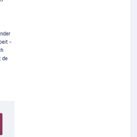
in
onder
oeit –
ch
t de