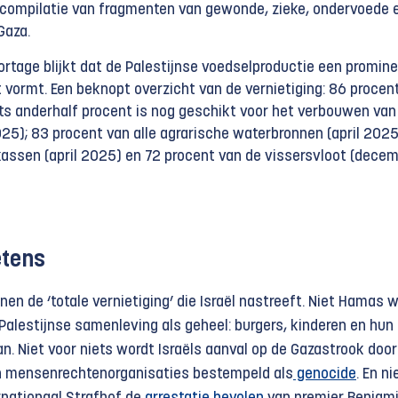
 compilatie van fragmenten van gewonde, zieke, ondervoede 
Gaza.
rtage blijkt dat de Palestijnse voedselproductie een promin
t vormt. Een beknopt overzicht van de vernietiging: 86 procen
hts anderhalf procent is nog geschikt voor het verbouwen van
25); 83 procent van alle agrarische waterbronnen (april 2025)
kassen (april 2025) en 72 procent van de vissersvloot (dece
etens
en de ‘totale vernietiging’ die Israël nastreeft. Niet Hamas 
Palestijnse samenleving als geheel: burgers, kinderen en hun
. Niet voor niets wordt Israëls aanval op de Gazastrook door 
n mensenrechtenorganisaties bestempeld als
genocide
. En ni