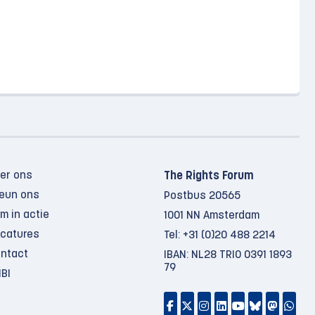
er ons
The Rights Forum
eun ons
Postbus 20565
m in actie
1001 NN Amsterdam
catures
Tel:
+31 (0)20 488 2214
ntact
IBAN: NL28 TRIO 0391 1893
79
BI