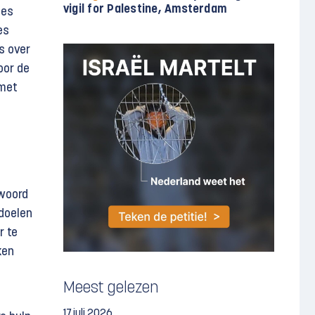
vigil for Palestine, Amsterdam
ies
es
s over
oor de
 met
twoord
 doelen
r te
ken
Meest gelezen
17 juli 2026