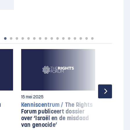
15 mei 2025
7 april 2025
a
Kenniscentrum /
The Rights
Desinform
Forum publiceert dossier
over moord
over ‘Israël en de misdaad
hulpverle
van genocide’