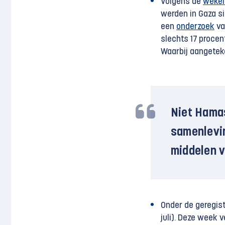
Volgens de
wekel
werden in Gaza si
een
onderzoek
va
slechts 17 procen
Waarbij aangetek
Niet Hamas
samenlevin
middelen 
Onder de geregist
juli). Deze week 