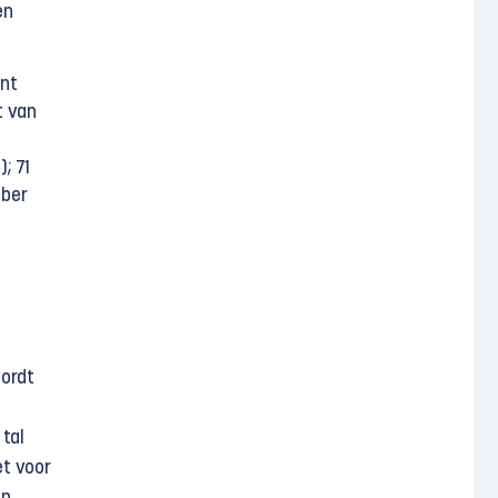
en
ent
t van
; 71
mber
wordt
tal
et voor