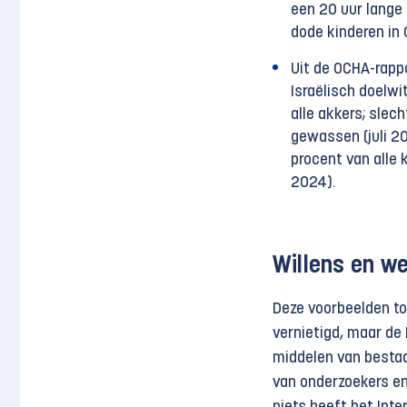
een 20 uur lange
dode kinderen in 
Uit de OCHA-rappo
Israëlisch doelwi
alle akkers; slec
gewassen (juli 20
procent van alle 
2024).
Willens en w
Deze voorbeelden ton
vernietigd, maar de 
middelen van bestaan
van onderzoekers e