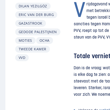
V
rijdagavond 
DILAN YEZILGÖZ
met betrekkin
ERIC VAN DER BURG
tegen Israël
GAZASTROOK
sancties tegen Ha
PVV, roept op tot d
GEDODE PALESTIJNEN
steun van de PVV, VV
MOTIES
OCHA
TWEEDE KAMER
Totale vernie
VVD
Dan is de vraag: wa
is elke dag te zien: 
steevast met de ‘aa
leveren. Sterker, Isr
voor zich. We noemen