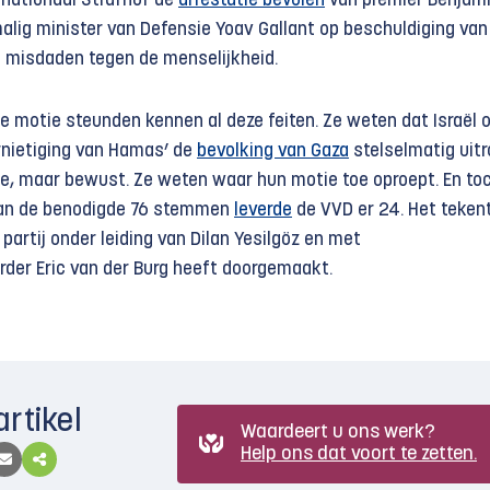
ernationaal Strafhof de
arrestatie bevolen
van premier Benjam
lig minister van Defensie Yoav Gallant op beschuldiging van
 misdaden tegen de menselijkheid.
de motie steunden kennen al deze feiten. Ze weten dat Israël 
rnietiging van Hamas’ de
bevolking van Gaza
stelselmatig uitr
e, maar bewust. Ze weten waar hun motie toe oproept. En to
Van de benodigde 76 stemmen
leverde
de VVD er 24. Het teken
 partij onder leiding van Dilan Yesilgöz en met
der Eric van der Burg heeft doorgemaakt.
artikel
Waardeert u ons werk?
Help ons dat voort te zetten.