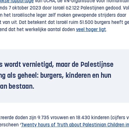
ijkse rapportage
van OCHA, de VN-organisatie voor humanitair
nds 7 oktober 2023 door Israël 62.122 Palestijnen gedood. Vo
n het Israëlische leger zelf maken gewapende strijders daar
t van uit. Dat betekent dat Israël ruim 51.500 burgers heeft g
end dat het werkelijke aantal doden
veel hoger ligt
.
 wordt vernietigd, maar de Palestijnse
g als geheel: burgers, kinderen en hun
van bestaan.
reerde doden zijn 9.735 vrouwen en 18.430 kinderen (cijfers v
verscheen ‘
Twenty hours of Truth about Palestinian Children in