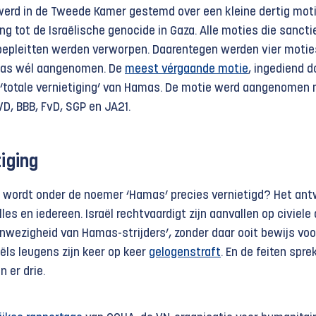
werd in de Tweede Kamer gestemd over een kleine dertig mot
g tot de Israëlische genocide in Gaza. Alle moties die sancti
 bepleitten werden verworpen. Daarentegen werden vier motie
mas wél aangenomen. De
meest vérgaande motie
, ingediend d
e ‘totale vernietiging’ van Hamas. De motie werd aangenomen
D, BBB, FvD, SGP en JA21.
tiging
t wordt onder de noemer ‘Hamas’ precies vernietigd? Het an
alles en iedereen. Israël rechtvaardigt zijn aanvallen op civiele
nwezigheid van Hamas-strijders’, zonder daar ooit bewijs voo
aëls leugens zijn keer op keer
gelogenstraft
. En de feiten spre
 er drie.