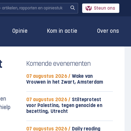
Steun ons
Opinie
Kom in actie
Over ons
t
Komende evenementen
07 augustus 2026 /
Wake van
Vrouwen in het Zwart, Amsterdam
een
07 augustus 2026 /
Stilteprotest
voor Palestina, tegen genocide en
hielp
bezetting, Utrecht
07 augustus 2026 /
Daily reading