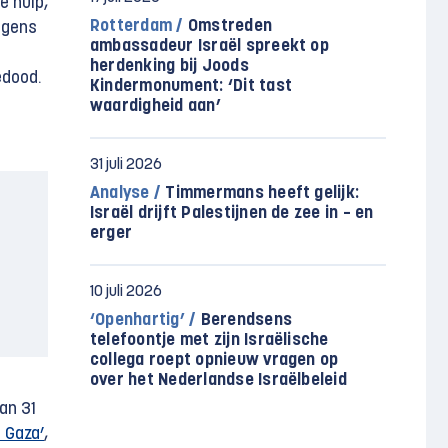
e hulp,
Rotterdam /
Omstreden
lgens
ambassadeur Israël spreekt op
herdenking bij Joods
edood.
Kindermonument: ‘Dit tast
waardigheid aan’
31 juli 2026
Analyse /
Timmermans heeft gelijk:
Israël drijft Palestijnen de zee in – en
erger
10 juli 2026
‘Openhartig’ /
Berendsens
telefoontje met zijn Israëlische
collega roept opnieuw vragen op
over het Nederlandse Israëlbeleid
an 31
 Gaza’
,