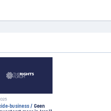
 2025
ide-business /
Geen