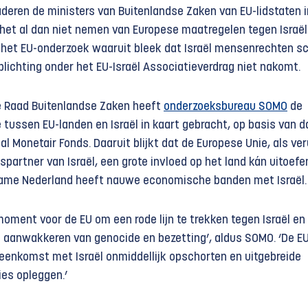
deren de ministers van Buitenlandse Zaken van EU-lidstaten i
 het al dan niet nemen van Europese maatregelen tegen Israël
s het EU-onderzoek waaruit bleek dat Israël mensenrechten s
lichting onder het EU-Israël Associatieverdrag niet nakomt.
e Raad Buitenlandse Zaken heeft
onderzoeksbureau SOMO
de
 tussen EU-landen en Israël in kaart gebracht, op basis van d
al Monetair Fonds. Daaruit blijkt dat de Europese Unie, als ver
spartner van Israël, een grote invloed op het land kán uitoefe
 name Nederland heeft nauwe economische banden met Israël.
 moment voor de EU om een rode lijn te trekken tegen Israël en
t aanwakkeren van genocide en bezetting’
,
aldus SOMO. ‘De E
eenkomst met Israël onmiddellijk opschorten en uitgebreide
es opleggen.’