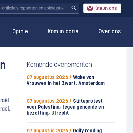
Steun ons
Opinie
Kom in actie
Over ons
an
Komende evenementen
07 augustus 2026 /
Wake van
Vrouwen in het Zwart, Amsterdam
raël
07 augustus 2026 /
Stilteprotest
voor Palestina, tegen genocide en
raël,
bezetting, Utrecht
07 augustus 2026 /
Daily reading