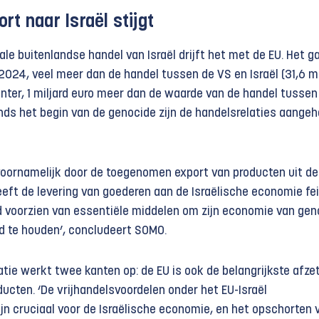
rt naar Israël stijgt
ale buitenlandse handel van Israël drijft het met de EU. Het 
 2024, veel meer dan de handel tussen de VS en Israël (31,6 mi
anter, 1 miljard euro meer dan de waarde van de handel tussen
inds het begin van de genocide zijn de handelsrelaties aangeh
voornamelijk door de toegenomen export van producten uit de
heeft de levering van goederen aan de Israëlische economie fei
nd voorzien van essentiële middelen om zijn economie van gen
nd te houden’, concludeert SOMO.
tie werkt twee kanten op: de EU is ook de belangrijkste afz
ducten. ‘De vrijhandelsvoordelen onder het EU-Israël
ijn cruciaal voor de Israëlische economie, en het opschorten 