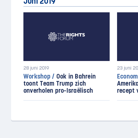
Juni 2019
28 juni 2019
23 juni 2
Workshop /
Ook in Bahrein
Economi
toont Team Trump zich
Amerika
onverholen pro-Israëlisch
recept 