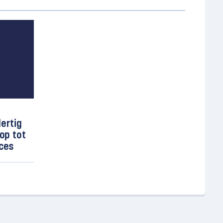
ertig
op tot
oces