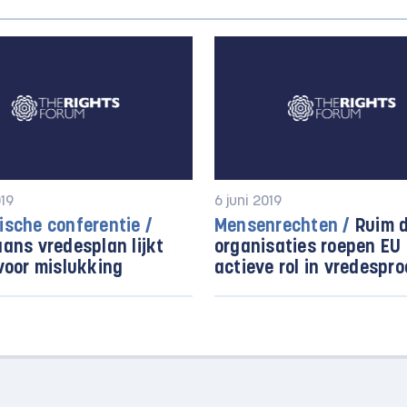
019
6 juni 2019
sche conferentie /
Mensenrechten /
Ruim d
ans vredesplan lijkt
organisaties roepen EU 
voor mislukking
actieve rol in vredespr