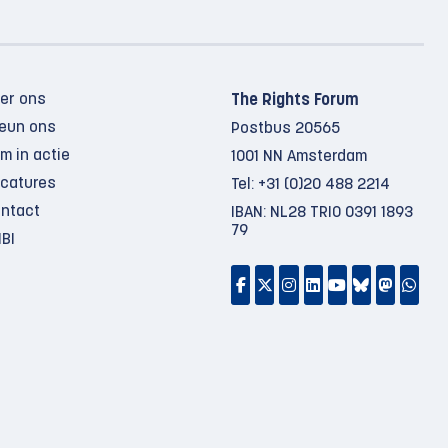
er ons
The Rights Forum
eun ons
Postbus 20565
m in actie
1001 NN Amsterdam
catures
Tel:
+31 (0)20 488 2214
ntact
IBAN: NL28 TRIO 0391 1893
79
BI