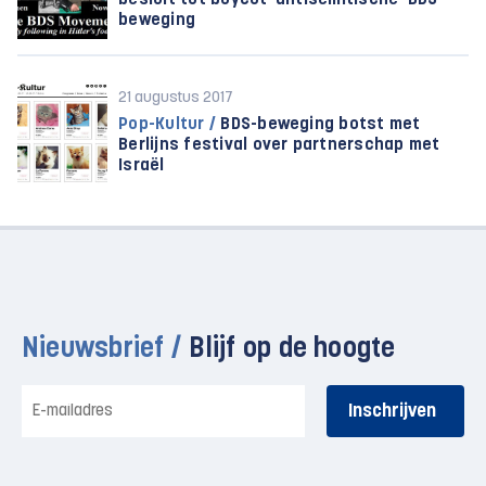
besluit tot boycot ‘antisemitische’ BDS-
beweging
21 augustus 2017
Pop-Kultur /
BDS-beweging botst met
Berlijns festival over partnerschap met
Israël
Nieuwsbrief /
Blijf op de hoogte
E-
mailadres