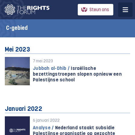
Steun ons
C-gebied
Mei 2023
7 mei 2023
Jubbah al-Dhib /
Israëlische
bezettingstroepen slopen opnieuw een
Palestijnse school
Januari 2022
6 januari 2022
Analyse /
Nederland staakt subsidie
Palestijnse organisatie op gezochte