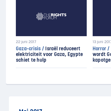
22 juni 2017
13 juni 201
Gaza-crisis /
Israël reduceert
Horror /
elektriciteit voor Gaza, Egypte
wordt G
schiet te hulp
kapotg