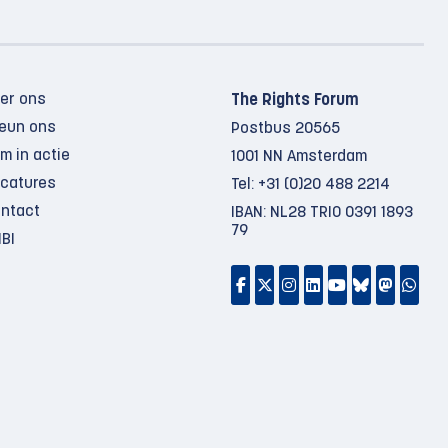
er ons
The Rights Forum
eun ons
Postbus 20565
m in actie
1001 NN Amsterdam
catures
Tel:
+31 (0)20 488 2214
ntact
IBAN: NL28 TRIO 0391 1893
79
BI