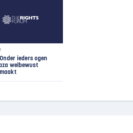
7
Onder ieders ogen
aza welbewust
emaakt