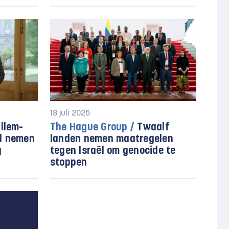
18 juli 2025
llem-
The Hague Group /
Twaalf
ld nemen
landen nemen maatregelen
g
tegen Israël om genocide te
stoppen