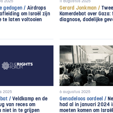
us 2025
11 augustus 2025
e gedogen /
Airdrops
Gerard Jonkman /
Twee
afleiding om Israël zijn
Kamerdebat over Gaza: 
 te laten voltooien
diagnose, dodelijke gev
s 2025
6 augustus 2025
bat /
Veldkamp en de
Genadeloos oordeel /
Ne
ug van reces om
had al in januari 2024 i
niet in te grijpen
moeten komen om Israël