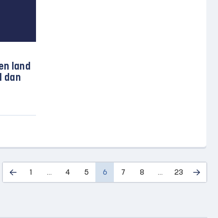
en land
l dan
1
…
4
5
6
7
8
…
23