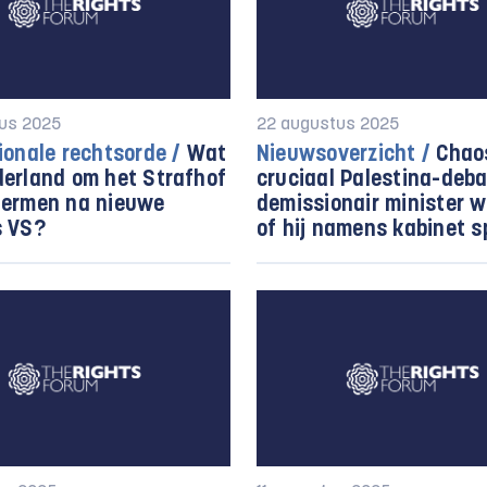
us 2025
22 augustus 2025
ionale rechtsorde /
Wat
Nieuwsoverzicht /
Chaos
derland om het Strafhof
cruciaal Palestina-deba
hermen na nieuwe
demissionair minister w
s VS?
of hij namens kabinet s