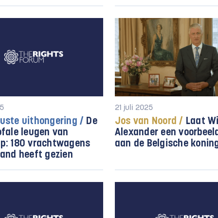
25
21 juli 2025
uste uithongering /
De
Jos van Noord /
Laat Wi
ofale leugen van
Alexander een voorbee
p: 180 vrachtwagens
aan de Belgische konin
mand heeft gezien