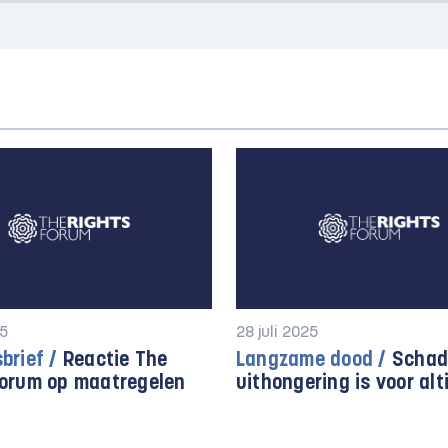
25
28 juli 2025
brief /
Reactie The
Langzame dood /
Schad
Forum op maatregelen
uithongering is voor alt