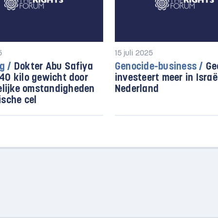
5
15 juli 2025
g /
Dokter Abu Safiya
Genocide-business /
Ge
 40 kilo gewicht door
investeert meer in Israë
lijke omstandigheden
Nederland
lische cel