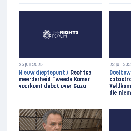
25 juli 2025
22 juli 20
Nieuw dieptepunt /
Rechtse
Doelbew
meerderheid Tweede Kamer
catastr
voorkomt debat over Gaza
Veldkam
die nie