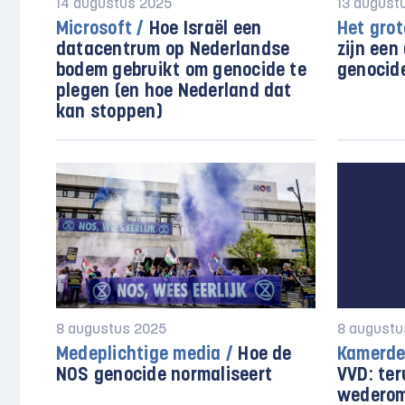
14 augustus 2025
13 august
Microsoft /
Hoe Israël een
Het grot
datacentrum op Nederlandse
zijn een 
bodem gebruikt om genocide te
genocide
plegen (en hoe Nederland dat
kan stoppen)
8 augustus 2025
8 augustu
Medeplichtige media /
Hoe de
Kamerde
NOS genocide normaliseert
VVD: ter
wederom 