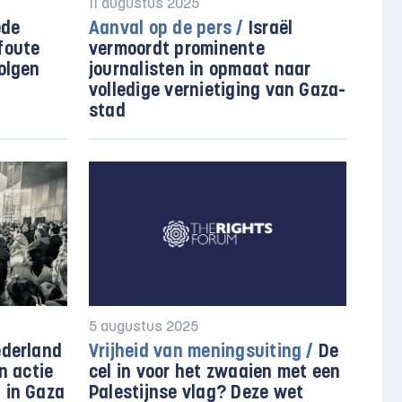
11 augustus 2025
de
Aanval op de pers /
Israël
foute
vermoordt prominente
olgen
journalisten in opmaat naar
volledige vernietiging van Gaza-
stad
5 augustus 2025
derland
Vrijheid van meningsuiting /
De
n actie
cel in voor het zwaaien met een
 in Gaza
Palestijnse vlag? Deze wet