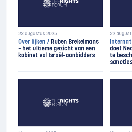
23 augustus 2025
22 august
Over lijken /
Ruben Brekelmans
Internat
– het ultieme gezicht van een
doet Ne
kabinet vol Israël-aanbidders
te besc
sanctie