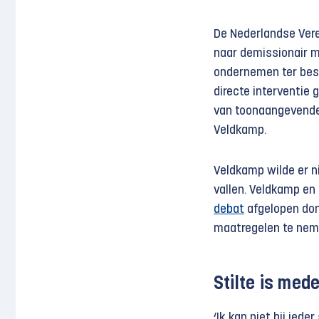
De Nederlandse Vere
naar demissionair m
ondernemen ter besc
directe interventie
van toonaangevende
Veldkamp.
Veldkamp wilde er ni
vallen. Veldkamp en
debat
afgelopen dond
maatregelen te neme
Stilte is med
‘Ik kan niet bij ied