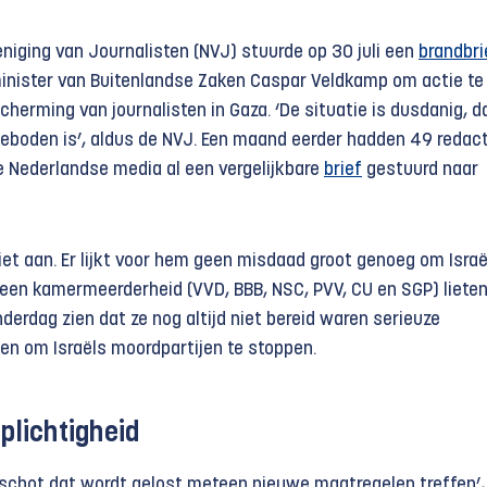
niging van Journalisten (NVJ) stuurde op 30 juli een
brandbri
inister van Buitenlandse Zaken Caspar Veldkamp om actie te
herming van journalisten in Gaza. ‘De situatie is dusdanig, d
 geboden is’, aldus de NVJ. Een maand eerder hadden 49 redac
 Nederlandse media al een vergelijkbare
brief
gestuurd naar
et aan. Er lijkt voor hem geen misdaad groot genoeg om Israël
 een kamermeerderheid (VVD, BBB, NSC, PVV, CU en SGP) lieten
erdag zien dat ze nog altijd niet bereid waren serieuze
n om Israëls moordpartijen te stoppen.
eplichtigheid
er schot dat wordt gelost meteen nieuwe maatregelen treffen’,