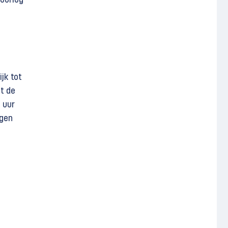
 oorlog
jk tot
ft de
e uur
egen