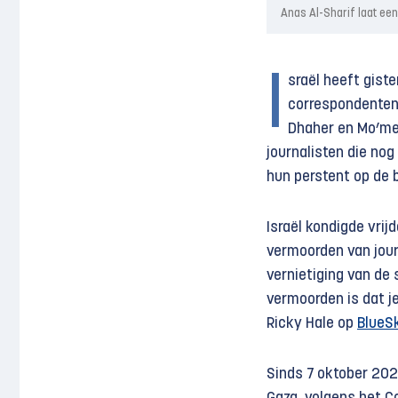
Anas Al-Sharif laat ee
I
sraël heeft gist
correspondenten
Dhaher en Mo’men
journalisten die no
hun perstent op de b
Israël kondigde vrij
vermoorden van journ
vernietiging van de 
vermoorden is dat je
Ricky Hale op
BlueS
Sinds 7 oktober 202