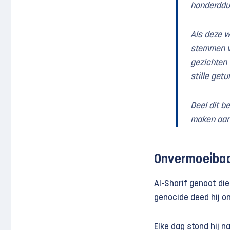
honderddu
Als deze w
stemmen v
gezichten 
stille get
Deel dit b
maken aan 
Onvermoeibaa
Al-Sharif genoot di
genocide deed hij o
Elke dag stond hij 