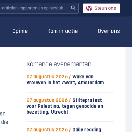
Steun ons
Opinie
Kom in actie
Over ons
Komende evenementen
07 augustus 2026 /
Wake van
Vrouwen in het Zwart, Amsterdam
07 augustus 2026 /
Stilteprotest
voor Palestina, tegen genocide en
bezetting, Utrecht
Een
 die
07 augustus 2026 /
Daily reading