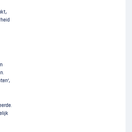
akt,
rheid
en
n.
ten’,
eerde.
lijk
n