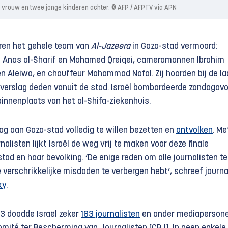
n vrouw en twee jonge kinderen achter. © AFP / AFPTV via APN
eren het gehele team van
Al-Jazeera
in Gaza-stad vermoord:
 Anas al-Sharif en Mohamed Qreiqei, cameramannen Ibrahim
 Aleiwa, en chauffeur Mohammad Nofal. Zij hoorden bij de la
g verslag deden vanuit de stad. Israël bombardeerde zondagav
innenplaats van het al-Shifa-ziekenhuis.
dag aan Gaza-stad volledig te willen bezetten en
ontvolken
. Me
alisten lijkt Israël de weg vrij te maken voor deze finale
stad en haar bevolking. ‘De enige reden om alle journalisten te
 verschrikkelijke misdaden te verbergen hebt’, schreef journa
ky
.
3 doodde Israël zeker
183 journalisten
en ander mediapersone