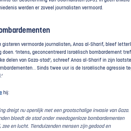
omité ter Bescherming van Journalisten (CPJ). In geen enkele
iedenis werden er zoveel journalisten vermoord.
bombardementen
gisteren vermoorde journalisten, Anas al-Sharif, bleef letterli
ag doen. ‘Intens, geconcentreerd Israëlisch bombardement tre
jke delen van Gaza-stad’, schreef Anas al-Sharif in zijn laatst
ombardementen… Sinds twee uur is de Israëlische agressie t
.’
e
hij:
ing dreigt nu openlijk met een grootschalige invasie van Gaza.
nden bloedt de stad onder meedogenloze bombardementen
, zee en lucht. Tienduizenden mensen zijn gedood en