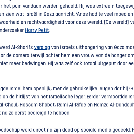
nder het puin vandaan werden gehaald. Hij was extreem toegew
en zien wat Israël in Gaza aanricht. ‘Anas had te veel moed en
waarheid en rechtvaardigheid voor deze wereld. [De wereld] v
onderzoeker
Harry Petit
.
werd Al-Sharifs
verslag
van Israëls uithongering van Gaza ma
voor de camera terwijl achter hem een vrouw van de honger om
niet meer bedwingen. Hij was zelf ook totaal uitgeput door e
igde Israël hem openlijk, met de gebruikelijke leugen dat hij 
 op de hitlijst van het Israëlische leger. Eerder vermoordde Is
il al-Ghoul, Hossam Shabat, Rami Al-Rifae en Hamza Al-Dahdou
k na ze eerst bedreigd te hebben.
oodschap werd direct na zijn dood op sociale media gedeeld. H