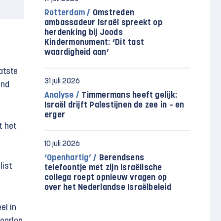
Rotterdam /
Omstreden
ambassadeur Israël spreekt op
herdenking bij Joods
Kindermonument: ‘Dit tast
waardigheid aan’
atste
31 juli 2026
ond
Analyse /
Timmermans heeft gelijk:
Israël drijft Palestijnen de zee in – en
erger
t het
10 juli 2026
‘Openhartig’ /
Berendsens
list
telefoontje met zijn Israëlische
collega roept opnieuw vragen op
over het Nederlandse Israëlbeleid
el in