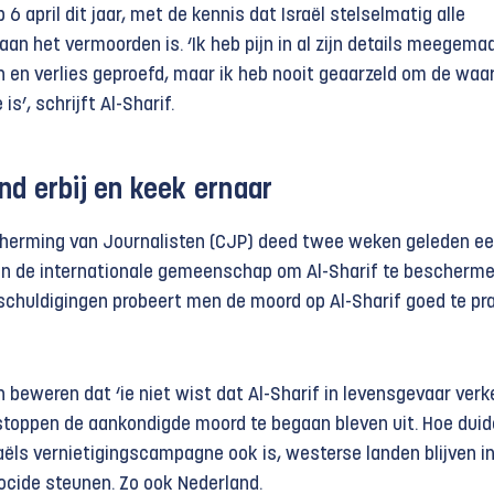
6 april dit jaar, met de kennis dat Israël stelselmatig alle
 aan het vermoorden is. ‘Ik heb pijn in al zijn details meegema
n en verlies geproefd, maar ik heb nooit geaarzeld om de waa
 is’, schrijft Al-Sharif.
d erbij en keek ernaar
cherming van Journalisten (CJP) deed twee weken geleden e
n de internationale gemeenschap om Al-Sharif te bescherme
chuldigingen probeert men de moord op Al-Sharif goed te pra
beweren dat ‘ie niet wist dat Al-Sharif in levensgevaar verk
 stoppen de aankondigde moord te begaan bleven uit. Hoe duide
aëls vernietigingscampagne ook is, westerse landen blijven i
cide steunen. Zo ook Nederland.