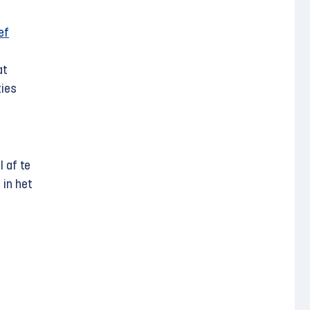
ef
at
ties
 af te
 in het