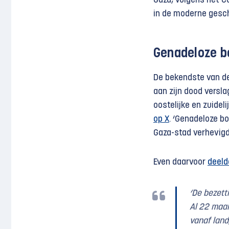
Gaza, volgens het C
in de moderne gesch
Genadeloze 
De bekendste van de 
aan zijn dood versl
oostelijke en zuideli
op X
. ‘Genadeloze b
Gaza-stad verhevigd
Even daarvoor
deeld
‘De bezett
Al 22 maa
vanaf land