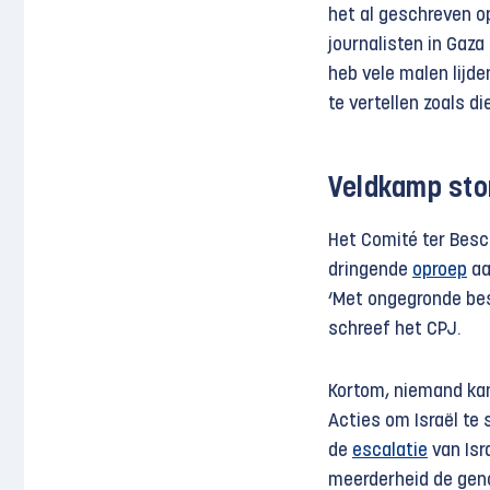
het al geschreven op 
journalisten in Gaza
heb vele malen lijde
te vertellen zoals die
Veldkamp ston
Het Comité ter Bes
dringende
oproep
aa
‘Met ongegronde bes
schreef het CPJ.
Kortom, niemand kan 
Acties om Israël te
de
escalatie
van Isr
meerderheid de geno