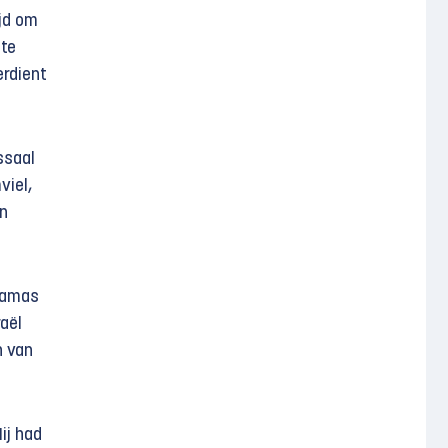
ijd om
 te
erdient
ssaal
viel,
en
‘Hamas
raël
h van
ij had