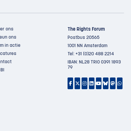
er ons
The Rights Forum
eun ons
Postbus 20565
m in actie
1001 NN Amsterdam
catures
Tel:
+31 (0)20 488 2214
ntact
IBAN: NL28 TRIO 0391 1893
79
BI