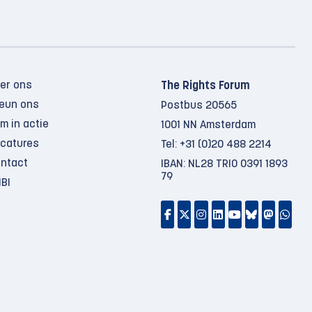
er ons
The Rights Forum
eun ons
Postbus 20565
m in actie
1001 NN Amsterdam
catures
Tel:
+31 (0)20 488 2214
ntact
IBAN: NL28 TRIO 0391 1893
79
BI