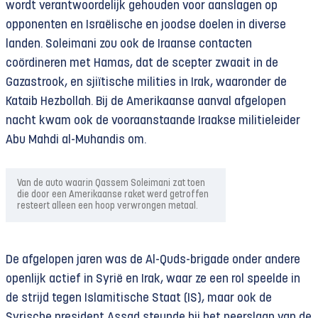
wordt verantwoordelijk gehouden voor aanslagen op
opponenten en Israëlische en joodse doelen in diverse
landen. Soleimani zou ook de Iraanse contacten
coördineren met Hamas, dat de scepter zwaait in de
Gazastrook, en sjiïtische milities in Irak, waaronder de
Kataib Hezbollah. Bij de Amerikaanse aanval afgelopen
nacht kwam ook de vooraanstaande Iraakse militieleider
Abu Mahdi al-Muhandis om.
Van de auto waarin Qassem Soleimani zat toen
die door een Amerikaanse raket werd getroffen
resteert alleen een hoop verwrongen metaal.
De afgelopen jaren was de Al-Quds-brigade onder andere
openlijk actief in Syrië en Irak, waar ze een rol speelde in
de strijd tegen Islamitische Staat (IS), maar ook de
Syrische president Assad steunde bij het neerslaan van de