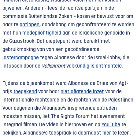
minuten uitverkocht, waardoor velen het niet konden
bijwonen. Anderen – lees: de rechtse partijen in de
commissie Buitenlandse Zaken – kozen er bewust voor om
haar te
ontlopen
, doodsbang om geconfronteerd te worden
met hun
medeplichtigheid
aan de Israëlische genocide in
de Gazastrook. Dat dieptepunt werd bereikt met
gebruikmaking van van een gecoördineerde
lastercampagne
tegen Albanese door de Israël-lobby, die
intussen door de
Volkskrant
vakkundig is ontmanteld
.
Tijdens de bijeenkomst werd Albanese de Dries van Agt-
prijs
toegekend
voor haar
niet aflatende inzet
voor de
internationale rechtsorde en de rechten van de Palestijnen.
Voor degenen die Albanese’s inspirerende optreden
moesten missen, liet The Rights Forum het evenement
integraal filmen. De video is hierboven en op
YouTube
te
bekijken. Albanese’s toespraak is daarnaast
hier
te lezen.