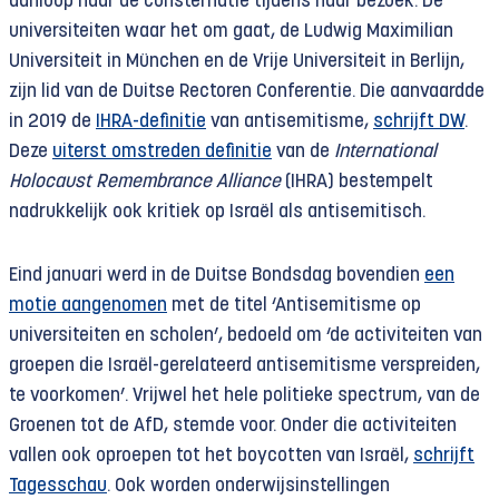
aanloop naar de consternatie tijdens haar bezoek. De
universiteiten waar het om gaat, de Ludwig Maximilian
Universiteit in München en de Vrije Universiteit in Berlijn,
zijn lid van de Duitse Rectoren Conferentie. Die aanvaardde
in 2019 de
IHRA-definitie
van antisemitisme,
schrijft DW
.
Deze
uiterst omstreden definitie
van de
International
Holocaust Remembrance Alliance
(IHRA) bestempelt
nadrukkelijk ook kritiek op Israël als antisemitisch.
Eind januari werd in de Duitse Bondsdag bovendien
een
motie aangenomen
met de titel ‘Antisemitisme op
universiteiten en scholen’, bedoeld om ‘de activiteiten van
groepen die Israël-gerelateerd antisemitisme verspreiden,
te voorkomen’. Vrijwel het hele politieke spectrum, van de
Groenen tot de AfD, stemde voor. Onder die activiteiten
vallen ook oproepen tot het boycotten van Israël,
schrijft
Tagesschau
. Ook worden onderwijsinstellingen