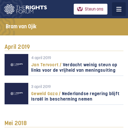
Steun ons
Bram van Ojik
April 2019
4 april 2019
Jan Tervoort /
Verdacht weinig steun op
links voor de vrijheid van meningsuiting
3 april 2019
Geweld Gaza /
Nederlandse regering blijft
Israël in bescherming nemen
Mei 2018