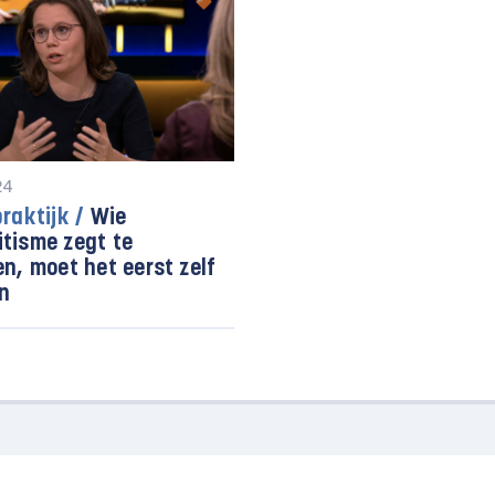
24
praktijk /
Wie
tisme zegt te
en, moet het eerst zelf
n