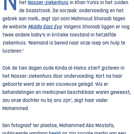
N
het
Nasser-ziekenhuis
in Khan Yunis in het zuiden
de Gazastrook. De oorzaak: ondervoeding en het
gebrek aan melk, zegt zijn oom Mahmoud Shoraab tegen
de website
Middle East Eye
. Volgens Shoraab liggen er nog
twee andere baby’s in kritieke toestand in hetzelfde
ziekenhuis. ‘Niemand is bereid naar onze roep om hulp te
luisteren.’
Ook de tien dagen oude Kinda al-Hams stierf gisteren in
het Nasser-ziekenhuis door ondervoeding. Kort na haar
geboorte werd ze in een couveuse gelegd. ‘Als er
behandelingen en medicijnen beschikbaar waren geweest,
zou onze dochter nu bij ons zijn’, zegt haar vader
Mohammed.
Een fotograaf ter plaatse, Mohammed Abo Mostafa,
publiceerde vandaag
beeld
op zijn sociale media van een