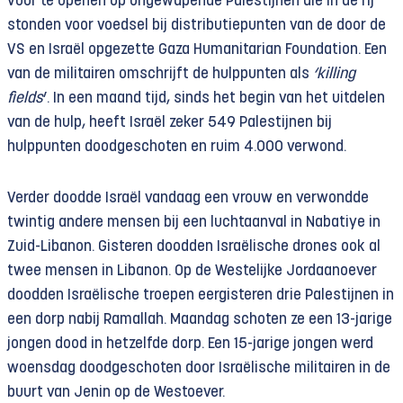
vuur te openen op ongewapende Palestijnen die in de rij
stonden voor voedsel bij distributiepunten van de door de
VS en Israël opgezette Gaza Humanitarian Foundation. Een
van de militairen omschrijft de hulppunten als
‘killing
fields
’. In een maand tijd, sinds het begin van het uitdelen
van de hulp, heeft Israël zeker 549 Palestijnen bij
hulppunten doodgeschoten en ruim 4.000 verwond.
Verder doodde Israël vandaag een vrouw en verwondde
twintig andere mensen bij een luchtaanval in Nabatiye in
Zuid-Libanon. Gisteren doodden Israëlische drones ook al
twee mensen in Libanon. Op de Westelijke Jordaanoever
doodden Israëlische troepen eergisteren drie Palestijnen in
een dorp nabij Ramallah. Maandag schoten ze een 13-jarige
jongen dood in hetzelfde dorp. Een 15-jarige jongen werd
woensdag doodgeschoten door Israëlische militairen in de
buurt van Jenin op de Westoever.