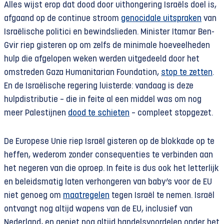
Alles wijst erop dat dood door uithongering Israëls doel is,
afgaand op de continue stroom
genocidale uitspraken
van
Israëlische politici en bewindslieden. Minister Itamar Ben-
Gvir riep gisteren op om zelfs de minimale hoeveelheden
hulp die afgelopen weken werden uitgedeeld door het
omstreden Gaza Humanitarian Foundation,
stop te zetten
.
En de Israëlische regering luisterde: vandaag is deze
hulpdistributie – die in feite al een middel was om nog
meer Palestijnen
dood te schieten
– compleet stopgezet.
De Europese Unie riep Israël gisteren op de blokkade op te
heffen, wederom zonder consequenties te verbinden aan
het negeren van die oproep. In feite is dus ook het letterlijk
en beleidsmatig laten verhongeren van baby’s voor de EU
niet genoeg om
maatregelen
tegen Israël te nemen. Israël
ontvangt nog altijd wapens van de EU, inclusief van
Nederland, en geniet nog altijd handelsvoordelen onder het