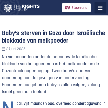
Steun ons
Baby’s sterven in Gaza door Israëlische
blokkade van melkpoeder
27 juni 2025
Na vier maanden
onder
de
h
ernieuwde
Israëlische
blokkade
van hulpgoederen
is het melkpoeder in de
Gazastrook nagenoeg op. Twee baby’s
stierven
donderdag aan de gevolgen van ondervoeding.
Honderden pasgeboren baby’s
zullen volgen
, zolang
Isr
a
ël geen hulp toelaat.
idal, vijf maanden oud, overleed donderdagavond in