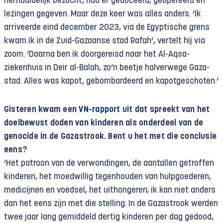
herhaaldelijk bezocht, had er gedoceerd, geopereerd en
lezingen gegeven. Maar deze keer was alles anders. ‘Ik
arriveerde eind december 2023, via de Egyptische grens
kwam ik in de Zuid-Gazaanse stad Rafah’, vertelt hij via
zoom. ‘Daarna ben ik doorgereisd naar het Al-Aqsa-
ziekenhuis in Deir al-Balah, zo’n beetje halverwege Gaza-
stad. Alles was kapot, gebombardeerd en kapotgeschoten.’
Gisteren kwam een
VN-rapport
uit dat spreekt van het
doelbewust doden van kinderen als onderdeel van de
genocide in de Gazastrook. Bent u het met die conclusie
eens?
‘Het patroon van de verwondingen, de aantallen getroffen
kinderen, het moedwillig tegenhouden van hulpgoederen,
medicijnen en voedsel, het uithongeren; ik kan niet anders
dan het eens zijn met die stelling. In de Gazastrook werden
twee jaar lang gemiddeld dertig kinderen per dag gedood,