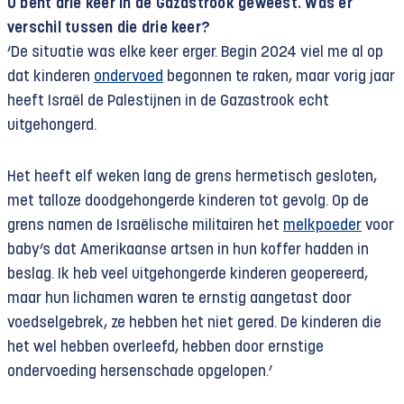
U bent drie keer in de Gazastrook geweest. Was er
verschil tussen die drie keer?
‘De situatie was elke keer erger. Begin 2024 viel me al op
dat kinderen
ondervoed
begonnen te raken, maar vorig jaar
heeft Israël de Palestijnen in de Gazastrook echt
uitgehongerd.
Het heeft elf weken lang de grens hermetisch gesloten,
met talloze doodgehongerde kinderen tot gevolg. Op de
grens namen de Israëlische militairen het
melkpoeder
voor
baby’s dat Amerikaanse artsen in hun koffer hadden in
beslag. Ik heb veel uitgehongerde kinderen geopereerd,
maar hun lichamen waren te ernstig aangetast door
voedselgebrek, ze hebben het niet gered. De kinderen die
het wel hebben overleefd, hebben door ernstige
ondervoeding hersenschade opgelopen.’