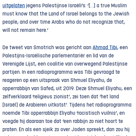
uitgelaten
jegens Palestijnse Israëli’s: ‘[…] a true Muslim
must know that the Land of Israel belongs to the Jewish
people, and over time Arabs who do not recognize that,
will not remain here.’
De tweet van Smotrich was gericht aan
Ahmad Tibi
, een
Palestijns-Israëlische parlementariër en lid van de
Verenigde Lijst, een coalitie van overwegend Palestijnse
partijen. In een radioprogramma was Tibi gevraagd te
reageren op een uitspraak van Shmuel Eliyahu, de
opperrabbijn van Safed, uit 2019. Deze Shmuel Eliyahu, een
zelfverklaard ‘religieus zionist’, zei toen dat ‘het land
[Israël] de Arabieren uitkotst’. Tijdens het radioprogramma
noemde Tibi opperrabbijn Eliyahu ‘racistisch vuilnis’, en
voegde hij daaraan toe dat ‘een rabbijn zo niet hoort te
praten. En als een sjeik zo over Joden spreekt, dan zou hij