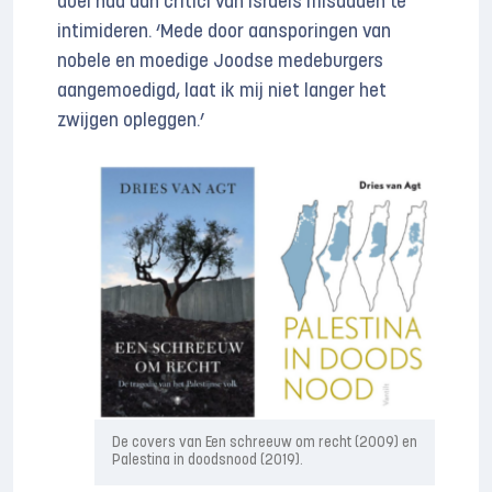
doel had dan critici van Israëls misdaden te
intimideren. ‘Mede door aansporingen van
nobele en moedige Joodse medeburgers
aangemoedigd, laat ik mij niet langer het
zwijgen opleggen.’
De covers van Een schreeuw om recht (2009) en
Palestina in doodsnood (2019).