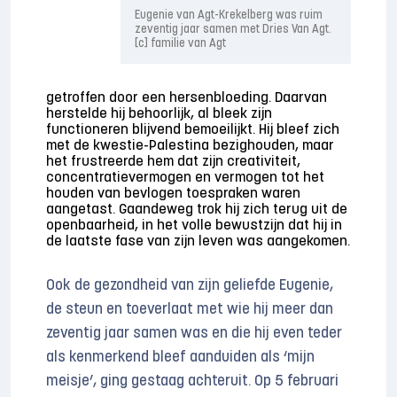
Eugenie van Agt-Krekelberg was ruim
zeventig jaar samen met Dries Van Agt.
[c] familie van Agt
getroffen door een hersenbloeding. Daarvan
herstelde hij behoorlijk, al bleek zijn
functioneren blijvend bemoeilijkt. Hij bleef zich
met de kwestie-Palestina bezighouden, maar
het frustreerde hem dat zijn creativiteit,
concentratievermogen en vermogen tot het
houden van bevlogen toespraken waren
aangetast. Gaandeweg trok hij zich terug uit de
openbaarheid, in het volle bewustzijn dat hij in
de laatste fase van zijn leven was aangekomen.
Ook de gezondheid van zijn geliefde Eugenie,
de steun en toeverlaat met wie hij meer dan
zeventig jaar samen was en die hij even teder
als kenmerkend bleef aanduiden als ‘mijn
meisje’, ging gestaag achteruit. Op 5 februari