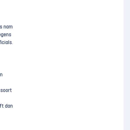
es nam
wegens
cials.
an
 soort
ft dan