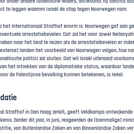
or onder andere Israëlische leiders, antwoordt hij slechts da
uit te leggen waarom Israël de stap tegen Noorwegen nam.
op het Internationaal Strafhof enorm is. Noorwegen gaf aan g
 eventuele arrestatiebevelen. Dat zal het voor zowel Netanyah
aken naar het land te reizen als de arrestatiebevelen er ind
esterse) landen het voorbeeld van Noorwegen volgen, hoe n
raëlische politici zal sluiten. Dat wil Israël uiteraard voorkom
 van het intrekken van de diplomatieke status, waardoor land
oor de Palestijnse bevolking kunnen betekenen, is reëel.
idatie
aal Strafhof in Den Haag zetelt, geeft Veldkamps ontwijkende
enis. Eerder dit jaar, in juni, reageerden de (toenmalige) mini
ustitie, van Buitenlandse Zaken en van Binnenlandse Zaken ve