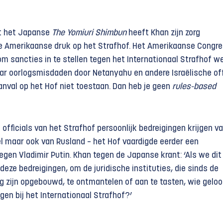
 het Japanse
The Yomiuri Shimbun
heeft Khan zijn zorg
de Amerikaanse druk op het Strafhof. Het Amerikaanse Congr
om sancties in te stellen tegen het Internationaal Strafhof 
r oorlogsmisdaden door Netanyahu en andere Israëlische offi
anval op het Hof niet toestaan. Dan heb je geen
rules-based
 officials van het Strafhof persoonlijk bedreigingen krijgen v
ël maar ook van Rusland – het Hof vaardigde eerder een
tegen Vladimir Putin. Khan tegen de Japanse krant: ‘Als we dit
deze bedreigingen, om de juridische instituties, die sinds de
 zijn opgebouwd, te ontmantelen of aan te tasten, wie geloo
igen bij het Internationaal Strafhof?’