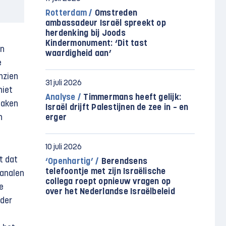
Rotterdam /
Omstreden
ambassadeur Israël spreekt op
herdenking bij Joods
Kindermonument: ‘Dit tast
en
waardigheid aan’
e
nzien
31 juli 2026
niet
Analyse /
Timmermans heeft gelijk:
maken
Israël drijft Palestijnen de zee in – en
erger
n
10 juli 2026
t dat
‘Openhartig’ /
Berendsens
telefoontje met zijn Israëlische
kanalen
collega roept opnieuw vragen op
e
over het Nederlandse Israëlbeleid
nder