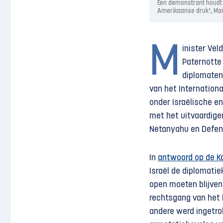
Een demonstrant houdt 
Amerikaanse druk', Ma
M
inister Ve
Paternotte 
diplomaten 
van het Internationa
onder Israëlische e
met het uitvaardige
Netanyahu en Defens
In
antwoord op de 
Israël de diplomati
open moeten blijven.
rechtsgang van het 
andere werd ingetr