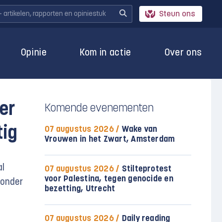
Steun ons
Opinie
Kom in actie
Over ons
er
Komende evenementen
tig
07 augustus 2026 /
Wake van
Vrouwen in het Zwart, Amsterdam
al
07 augustus 2026 /
Stilteprotest
voor Palestina, tegen genocide en
 onder
bezetting, Utrecht
07 augustus 2026 /
Daily reading