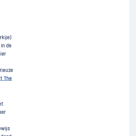
rkije)
in de
ier
rieuze
ft The
et
ber
ewijs