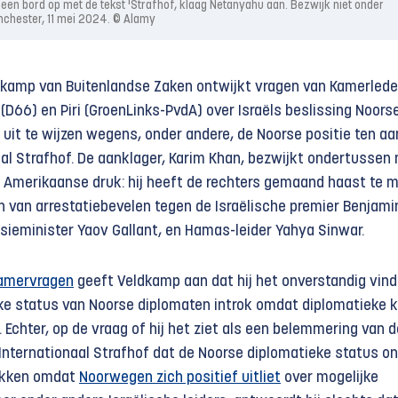
een bord op met de tekst 'Strafhof, klaag Netanyahu aan. Bezwijk niet onder
nchester, 11 mei 2024. © Alamy
ldkamp van Buitenlandse Zaken ontwijkt vragen van Kamerled
(D66) en Piri (GroenLinks-PvdA) over Israëls beslissing Noors
uit te wijzen wegens, onder andere, de Noorse positie ten aa
al Strafhof. De aanklager, Karim Khan, bezwijkt ondertussen 
n Amerikaanse druk: hij heeft de rechters gemaand haast te 
n van arrestatiebevelen tegen de Israëlische premier Benjami
ieminister Yaov Gallant, en Hamas-leider Yahya Sinwar.
Kamervragen
geeft Veldkamp aan dat hij het onverstandig vind
eke status van Noorse diplomaten introk omdat diplomatieke 
 Echter, op de vraag of hij het ziet als een belemmering van d
Internationaal Strafhof dat de Noorse diplomatieke status o
okken omdat
Noorwegen zich positief uitliet
over mogelijke