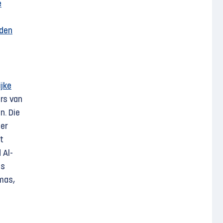
e
dden
ijke
ers van
n. Die
der
t
 Al-
is
mas,