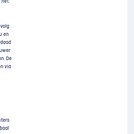
t het
evolg
u en
erdaad
auwer
en. De
en via
sters
rbaal