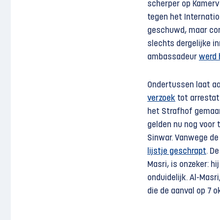
scherper op Kamerv
tegen het Internatio
geschuwd, maar conc
slechts dergelijke i
ambassadeur
werd 
Ondertussen laat aa
verzoek
tot arrestat
het Strafhof gemaa
gelden nu nog voor t
Sinwar. Vanwege de Is
lijstje geschrapt
. D
Masri, is onzeker: hi
onduidelijk. Al-Mas
die de aanval op 7 o