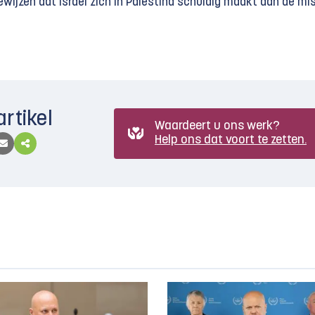
ewijzen dat Israël zich in Palestina schuldig maakt aan de m
artikel
Waardeert u ons werk?
Help ons dat voort te zetten.