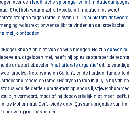
ragen over een
Israëlische spionage- en intimidatiecampagn
naal Strafhof, waarin zelfs fysieke intimidatie niet wordt
rete stappen tegen Israël bleven uit.
De ministers antwoor
nmenging ‘volstrekt onwenselijk’ te vinden en de Israëlische
heimelijk ontboden
.
nklager Khan zich niet van de wijs brengen. Na zijn
aanvankel
iebevelen, afgelopen mei, heeft hij op 10 september de recht
nd de arrestatiebevelen
‘met uiterste urgentie’
uit te vaardige
wee Israëli’s, Netanyahu en Gallant, en de huidige Hamas-lei
raëlische moord op Ismail Haniyeh in Iran in juli, is hij van he
e status van de derde Hamas-man op Khans lijstje, Mohammed
j zou zijn vermoord, maar of hij daadwerkelijk niet meer leeft, 
ri, alias Muhammad Deif, leidde de Al Qassam-brigades van Ha
ktober vorig jaar uitvoerden.