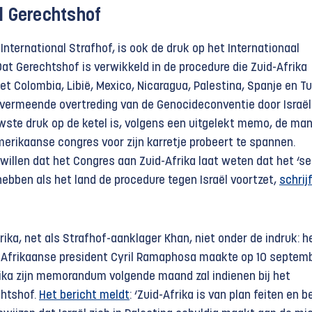
l Gerechtshof
International Strafhof, is ook de druk op het Internationaal
at Gerechtshof is verwikkeld in de procedure die Zuid-Afrika
 Colombia, Libië, Mexico, Nicaragua, Palestina, Spanje en Tu
ermeende overtreding van de Genocideconventie door Israël 
wste druk op de ketel is, volgens een uitgelekt memo, de man
merikaanse congres voor zijn karretje probeert te spannen.
s willen dat het Congres aan Zuid-Afrika laat weten dat het ‘se
hebben als het land de procedure tegen Israël voortzet,
schrij
rika, net als Strafhof-aanklager Khan, niet onder de indruk: h
-Afrikaanse president Cyril Ramaphosa maakte op 10 septem
ika zijn memorandum volgende maand zal indienen bij het
chtshof.
Het bericht meldt
: ‘Zuid-Afrika is van plan feiten en b