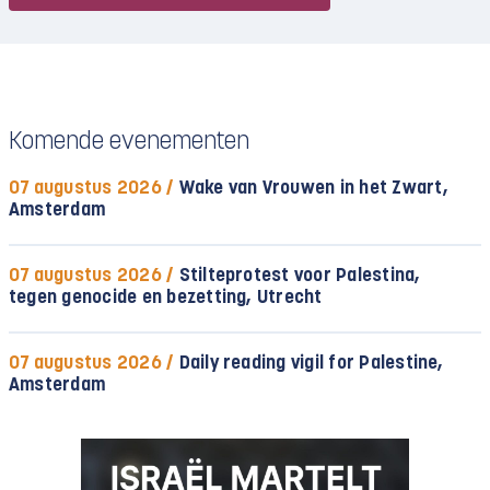
en hebben Cotton en zijn mede-Republikeinen het
Congres in handen. De verplichting van gastland
Nederland om het Strafhof en zijn medewerkers
te beschermen tegen beïnvloeding zal zwaar op
Komende evenementen
de proef worden gesteld.
07 augustus 2026 /
Wake van Vrouwen in het Zwart,
Amsterdam
07 augustus 2026 /
Stilteprotest voor Palestina,
tegen genocide en bezetting, Utrecht
07 augustus 2026 /
Daily reading vigil for Palestine,
Amsterdam