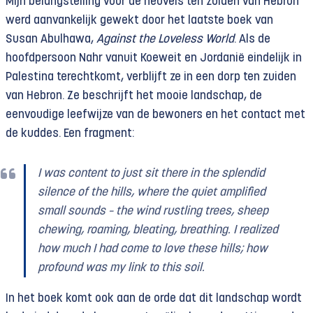
Mijn belangstelling voor de heuvels ten zuiden van Hebron
werd aanvankelijk gewekt door het laatste boek van
Susan Abulhawa,
Against the Loveless
World
. Als de
hoofdpersoon Nahr vanuit Koeweit en Jordanië eindelijk in
Palestina terechtkomt, verblijft ze in een dorp ten zuiden
van Hebron. Ze beschrijft het mooie landschap, de
eenvoudige leefwijze van de bewoners en het contact met
de kuddes. Een fragment:
I was content to just sit there in the splendid
silence of the hills, where the quiet amplified
small sounds – the wind rustling trees, sheep
chewing, roaming, bleating, breathing. I realized
how much I had come to love these hills; how
profound was my link to this soil.
In het boek komt ook aan de orde dat dit landschap wordt