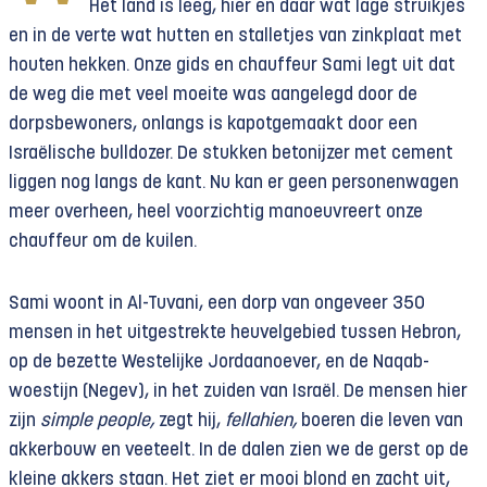
Het land is leeg, hier en daar wat lage struikjes
en in de verte wat hutten en stalletjes van zinkplaat met
houten hekken. Onze gids en chauffeur Sami legt uit dat
de weg die met veel moeite was aangelegd door de
dorpsbewoners, onlangs is kapotgemaakt door een
Israëlische bulldozer. De stukken betonijzer met cement
liggen nog langs de kant. Nu kan er geen personenwagen
meer overheen, heel voorzichtig manoeuvreert onze
chauffeur om de kuilen.
Sami woont in Al-Tuvani, een dorp van ongeveer 350
mensen in het uitgestrekte heuvelgebied tussen Hebron,
op de bezette Westelijke Jordaanoever, en de Naqab-
woestijn (Negev), in het zuiden van Israël. De mensen hier
zijn
simple people,
zegt hij,
fellahien,
boeren die leven van
akkerbouw en veeteelt. In de dalen zien we de gerst op de
kleine akkers staan. Het ziet er mooi blond en zacht uit,