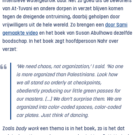
intensieve watergebruik daar. Net zo goed als de bewoners
van At-Tuvani en andere dorpen in verzet blijven komen
tegen de dreigende ontruiming, daarbij geholpen door
vrijwilligers uit de hele wereld. Zo brengen een
door Sami
gemaakte video
en het boek van Susan Abulhawa dezelfde
boodschap. In het boek zegt hoofdpersoon Nahr over
verzet:
‘We need chaos, not organization,’ I said. ‘No one
is more organized than Palestinians. Look how
we all stand so orderly at checkpoints,
obediently producing our little green passes for
our masters. […] We don’t surprise them. We are
organized into color-coded spaces, color-coded
car plates.
Just think of dancing.
Zoals
body work
een thema is in het boek, zo is het dat