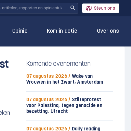
Steun ons
Opinie
Kom in actie
Over ons
st
Komende evenementen
07 augustus 2026 /
Wake van
Vrouwen in het Zwart, Amsterdam
07 augustus 2026 /
Stilteprotest
voor Palestina, tegen genocide en
bezetting, Utrecht
reken
07 augustus 2026 /
Daily reading