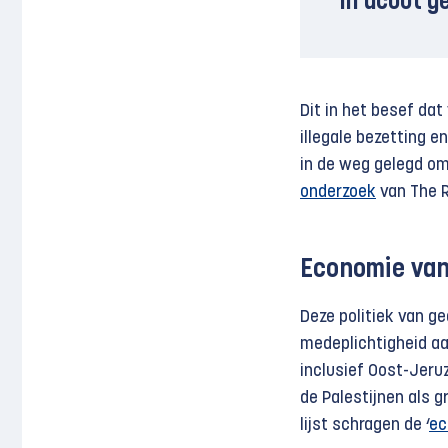
in acuut g
Dit in het besef dat
illegale bezetting e
in de weg gelegd om
onderzoek
van The R
Economie van
Deze politiek van ge
medeplichtigheid aan
inclusief Oost-Jeru
de Palestijnen als g
lijst schragen de ‘
ec