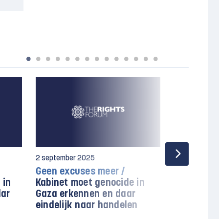
2 september 2025
26 november
Geen excuses meer /
Rapport /
 in
Kabinet moet genocide in
toont aan
lar
Gaza erkennen en daar
banken en
eindelijk naar handelen
de Israëli
blijven fac