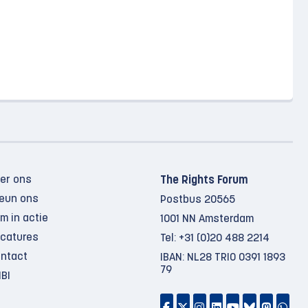
er ons
The Rights Forum
eun ons
Postbus 20565
m in actie
1001 NN Amsterdam
catures
Tel:
+31 (0)20 488 2214
ntact
IBAN: NL28 TRIO 0391 1893
79
BI