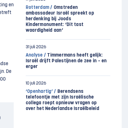
ting en
Rotterdam /
Omstreden
etreft
ambassadeur Israël spreekt op
herdenking bij Joods
Kindermonument: ‘Dit tast
waardigheid aan’
31 juli 2026
Analyse /
Timmermans heeft gelijk:
Israël drijft Palestijnen de zee in – en
ndse
erger
jn. De
000
10 juli 2026
‘Openhartig’ /
Berendsens
telefoontje met zijn Israëlische
collega roept opnieuw vragen op
over het Nederlandse Israëlbeleid
p