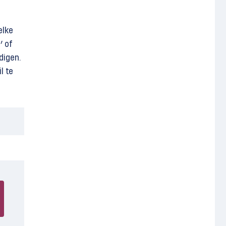
elke
’ of
digen.
l te