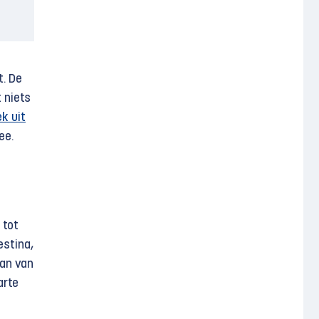
t. De
 niets
ek uit
ee.
 tot
estina,
aan van
arte