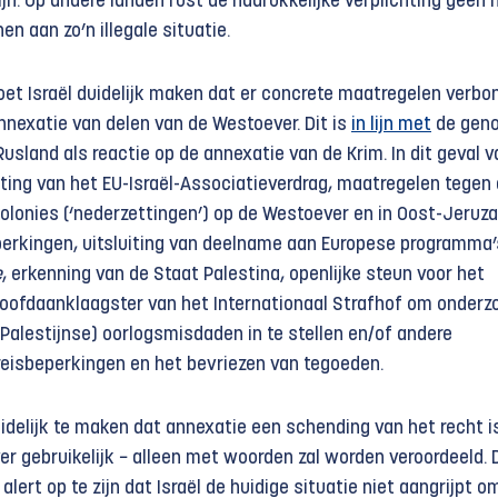
ijn. Op andere landen rust de nadrukkelijke verplichting geen 
en aan zo’n illegale situatie.
et Israël duidelijk maken dat er concrete maatregelen verbo
nnexatie van delen van de Westoever. Dit is
in lijn met
de gen
sland als reactie op de annexatie van de Krim. In dit geval va
ing van het EU-Israël-Associatieverdrag, maatregelen tegen
 kolonies (‘nederzettingen’) op de Westoever en in Oost-Jeruz
erkingen, uitsluiting van deelname aan Europese programma’
e
, erkenning van de Staat Palestina, openlijke steun voor het
oofdaanklaagster van het Internationaal Strafhof om onderz
 Palestijnse) oorlogsmisdaden in te stellen en/of andere
reisbeperkingen en het bevriezen van tegoeden.
uidelijk te maken dat annexatie een schending van het recht i
ver gebruikelijk − alleen met woorden zal worden veroordeeld. 
alert op te zijn dat Israël de huidige situatie niet aangrijpt om