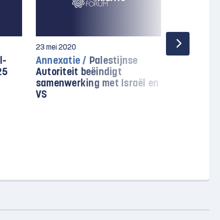
23 mei 2020
18 mei 2020
l-
Annexatie /
Palestijnse
Nieuwsove
25
Autoriteit beëindigt
Palestina 
samenwerking met Israël en
mei
VS