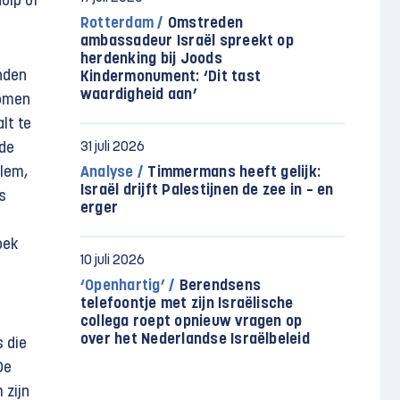
hulp of
Rotterdam /
Omstreden
ambassadeur Israël spreekt op
herdenking bij Joods
nden
Kindermonument: ‘Dit tast
waardigheid aan’
omen
lt te
 de
31 juli 2026
alem,
Analyse /
Timmermans heeft gelijk:
Israël drijft Palestijnen de zee in – en
s
erger
oek
10 juli 2026
‘Openhartig’ /
Berendsens
telefoontje met zijn Israëlische
collega roept opnieuw vragen op
over het Nederlandse Israëlbeleid
s die
De
 zijn