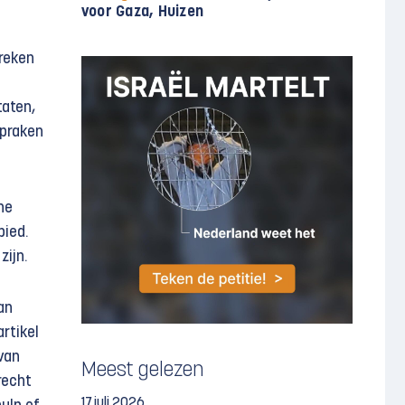
voor Gaza, Huizen
reken
taten,
spraken
he
bied.
zijn.
an
artikel
van
Meest gelezen
recht
17 juli 2026