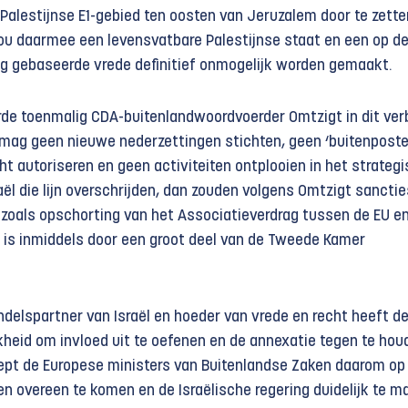
Palestijnse E1-gebied ten oosten van Jeruzalem door te zette
ou daarmee een levensvatbare Palestijnse staat en een op d
g gebaseerde vrede definitief onmogelijk worden gemaakt.
eerde toenmalig CDA-buitenlandwoordvoerder Omtzigt in dit ve
aël mag geen nieuwe nederzettingen stichten, geen ‘buitenpost
t autoriseren en geen activiteiten ontplooien in het strateg
aël die lijn overschrijden, dan zouden volgens Omtzigt sancti
, zoals opschorting van het Associatieverdrag tussen de EU e
nt is inmiddels door een groot deel van de Tweede Kamer
ndelspartner van Israël en hoeder van vrede en recht heeft d
kheid om invloed uit te oefenen en de annexatie tegen te hou
ept de Europese ministers van Buitenlandse Zaken daarom o
n overeen te komen en de Israëlische regering duidelijk te m