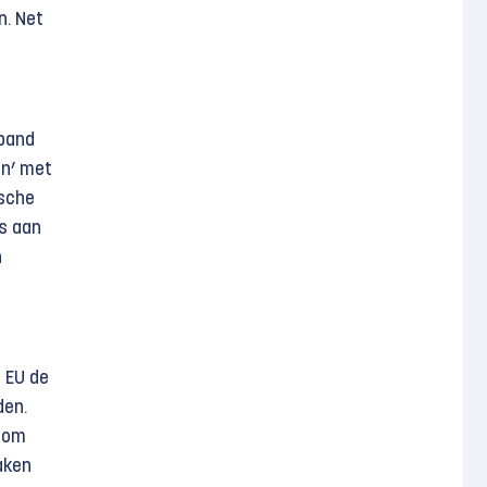
n. Net
e
rband
en’ met
ische
es aan
n
e EU de
den.
p om
aken