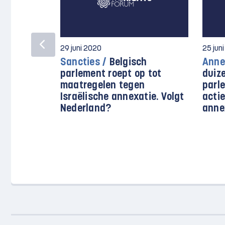
29 juni 2020
25 jun
Sancties /
Belgisch
Anne
parlement roept op tot
duiz
maatregelen tegen
parle
Israëlische annexatie. Volgt
acti
Nederland?
anne