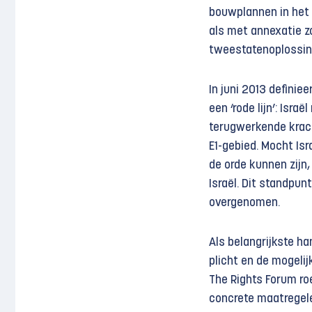
bouwplannen in het 
als met annexatie z
tweestatenoplossin
In juni 2013 defini
een ‘rode lijn’: Isr
terugwerkende krach
E1-gebied. Mocht Isr
de orde kunnen zijn
Israël. Dit standpu
overgenomen.
Als belangrijkste ha
plicht en de mogelij
The Rights Forum ro
concrete maatregele