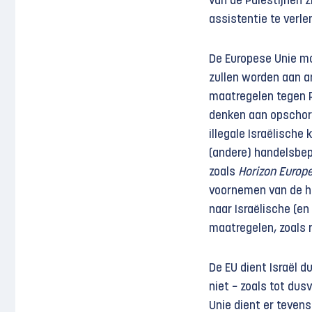
van de Palestijnen z
assistentie te verlen
De Europese Unie mo
zullen worden aan a
maatregelen tegen Ru
denken aan opschort
illegale Israëlische
(andere) handelsbep
zoals
Horizon Europ
voornemen van de h
naar Israëlische (en
maatregelen, zoals 
De EU dient Israël d
niet − zoals tot dus
Unie dient er tevens 