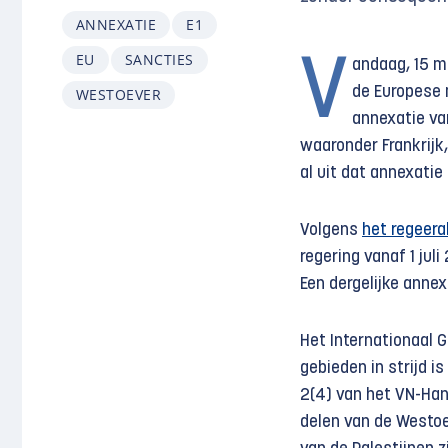
ANNEXATIE
E1
EU
SANCTIES
V
andaag, 15 m
de Europese 
WESTOEVER
annexatie van
waaronder Frankrijk
al uit dat annexatie
Volgens
het regeer
regering vanaf 1 jul
Een dergelijke annex
Het Internationaal 
gebieden in strijd i
2(4) van het VN-Han
delen van de Westoe