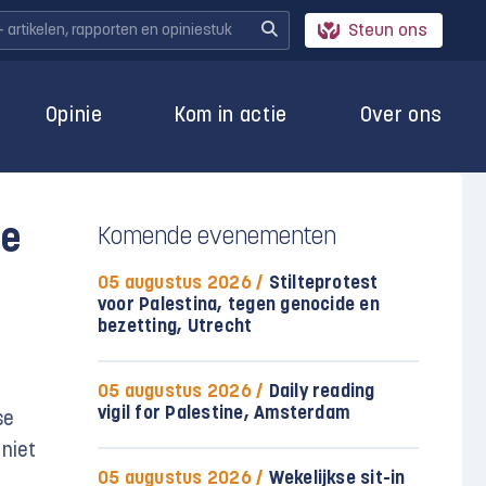
Steun ons
Opinie
Kom in actie
Over ons
se
Komende evenementen
05 augustus 2026 /
Stilteprotest
voor Palestina, tegen genocide en
bezetting, Utrecht
05 augustus 2026 /
Daily reading
vigil for Palestine, Amsterdam
se
 niet
05 augustus 2026 /
Wekelijkse sit-in