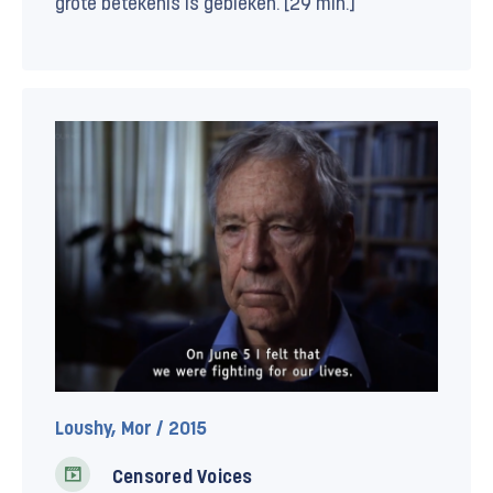
grote betekenis is gebleken. [29 min.]
Loushy, Mor / 2015
Censored Voices