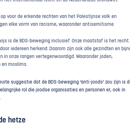
in het internationaal recht en de Nederlandse Grondwet.
op voor de erkende rechten van het Palestijnse volk en
egen elke vorm van racisme, waaronder antisemitisme.
ijs is de BDS-beweging inclusief. Onze maatstaf is het recht.
door iedereen herkend. Daarom zijn ook alle gezindten en bijn
jen in onze rangen vertegenwoordigd. Waaronder joden,
n en moslims.
uite suggestie dat de BDS-beweging ‘anti-joods’ zou zijn is d
belangrijke rol die joodse organisaties en personen er, ook in
.
de hetze