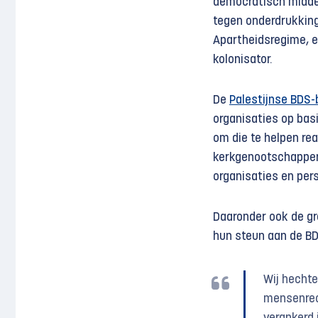
democratisch middel
tegen onderdrukking.
Apartheidsregime, en
kolonisator.
De
Palestijnse BDS
organisaties op bas
om die te helpen re
kerkgenootschappen,
organisaties en per
Daaronder ook de gr
hun steun aan de BD
Wij hechte
mensenrech