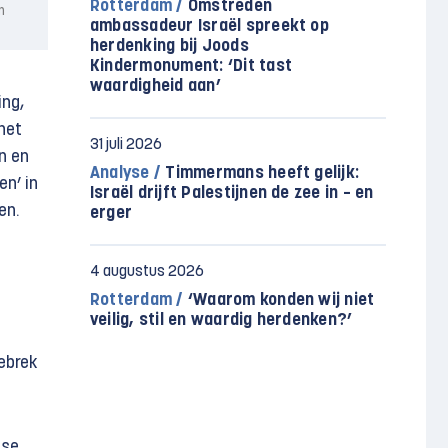
Rotterdam /
Omstreden
n
ambassadeur Israël spreekt op
herdenking bij Joods
Kindermonument: ‘Dit tast
waardigheid aan’
ing,
het
31 juli 2026
n en
Analyse /
Timmermans heeft gelijk:
en’ in
Israël drijft Palestijnen de zee in – en
en.
erger
4 augustus 2026
Rotterdam /
‘Waarom konden wij niet
veilig, stil en waardig herdenken?’
ebrek
dse