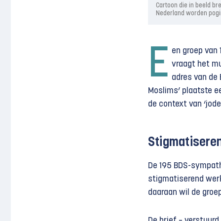
Cartoon die in beeld br
Nederland worden pogin
E
en groep van
vraagt het m
adres van de
Moslims’ plaatste e
de context van ‘jode
Stigmatisere
De 195 BDS-sympath
stigmatiserend werk
daaraan wil de groep
De brief – verstuur