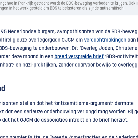
engt hoe in Frankrijk getracht wordt de BDS-beweging verboden te krijgen. Ook i
gen in het werk gesteld om BDS te belasteren als zijnde antisemitisch.
 195 Nederlandse burgers, sympathisanten van de BDS-beweg
ultireligieuze overlegorgaan OJCM om
verdachtmakingen
aan 
 BDS-beweging te onderbouwen. Dit ‘Overleg Joden, Christene
erder deze maand in een
breed verspreide brief
‘BDS-activiteit
nhaat’ en nazi-praktijken, zonder daarvoor bewijs te overlegg
nd
isanten stellen dat het ‘antisemitisme-argument’ dermate
t dat een serieuze onderbouwing verlangd mag worden. Bij g
 dat het OJCM de associaties intrekt en de brief herziet.
d aan premier Rutte, de Tweede Kamerfracties en de Nederlan