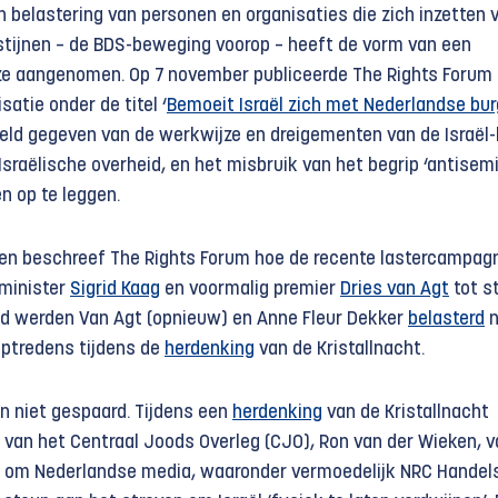
 belastering van personen en organisaties die zich inzetten 
stijnen – de BDS-beweging voorop – heeft de vorm van een
ze aangenomen. Op 7 november publiceerde The Rights Forum
satie onder de titel ‘
Bemoeit Israël zich met Nederlandse bur
eld gegeven van de werkwijze en dreigementen van de Israël-
 Israëlische overheid, en het misbruik van het begrip ‘antisem
en op te leggen.
ken beschreef The Rights Forum hoe de recente lastercampag
minister
Sigrid Kaag
en voormalig premier
Dries van Agt
tot s
d werden Van Agt (opnieuw) en Anne Fleur Dekker
belasterd
n
optredens tijdens de
herdenking
van de Kristallnacht.
 niet gespaard. Tijdens een
herdenking
van de Kristallnacht
 van het Centraal Joods Overleg (CJO), Ron van der Wieken, v
k om Nederlandse media, waaronder vermoedelijk NRC Handels