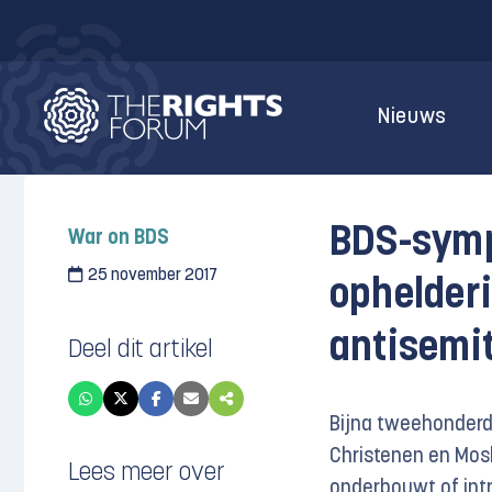
Nieuws
BDS-symp
War on BDS
25 november 2017
ophelderi
antisemi
Deel dit artikel
Bijna tweehonderd
Christenen en Mosl
Lees meer over
onderbouwt of intr