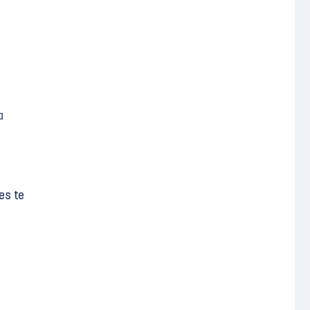
a
es te