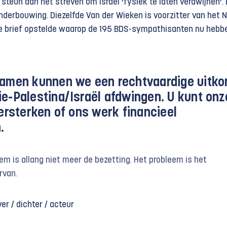
steun aan het streven om Israël ‘fysiek te laten verdwijnen’.
nderbouwing. Diezelfde Van der Wieken is voorzitter van het 
de brief opstelde waarop de 195 BDS-sympathisanten nu hebb
amen kunnen we een rechtvaardige uitk
e-Palestina/Israël afdwingen. U kunt onz
versterken of ons werk financieel
.
em is allang niet meer de bezetting. Het probleem is het
rvan.
er / dichter / acteur