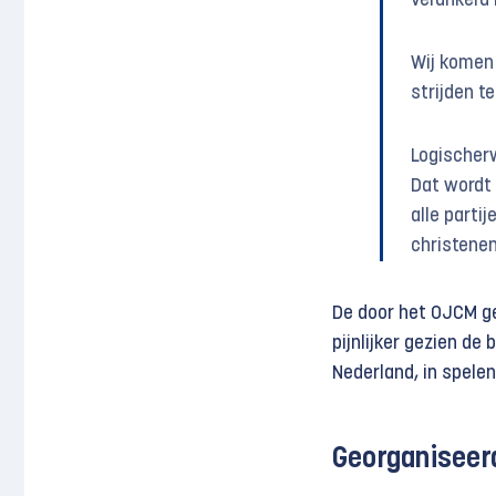
verankerd 
Wij komen 
strijden t
Logischerw
Dat wordt 
alle parti
christene
De door het OJCM ge
pijnlijker gezien de 
Nederland, in spelen
Georganiseer