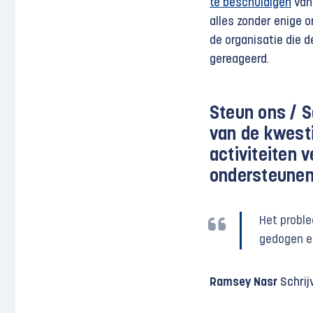
te beschuldigen
van 
alles zonder enige o
de organisatie die 
gereageerd.
Steun ons /
S
van de kwesti
activiteiten 
ondersteunen
Het proble
gedogen e
Ramsey Nasr
Schrijv