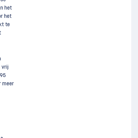
an het
r het
kt te
t
n
vrij
195
r meer