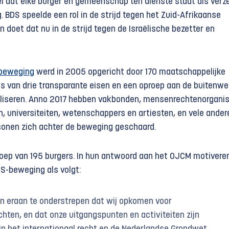
 dat elke burger en gemeenschap ten dienste staat als verz
 BDS speelde een rol in de strijd tegen het Zuid-Afrikaanse
 doet dat nu in de strijd tegen de Israëlische bezetter en
-beweging
werd in 2005 opgericht door 170 maatschappelijke
is van drie transparante eisen en een oproep aan de buitenwe
aliseren. Anno 2017 hebben vakbonden, mensenrechtenorganis
 universiteiten, wetenschappers en artiesten, en vele ander
sonen zich achter de beweging geschaard.
oep van 195 burgers. In hun antwoord aan het OJCM motiveren
S-beweging als volgt:
n eraan te onderstrepen dat wij opkomen voor
ten, en dat onze uitgangspunten en activiteiten zijn