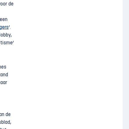
voor de
 een
gers
’.
lobby,
itisme’
nes
tand
aar
an de
blad,