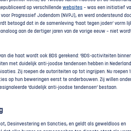
epubliceerd op verschillende
websites
– was een initiatief v
 voor Progressief Jodendom (NVPJ), en werd ondersteund doo
rdt betoogd dat in de samenleving ‘haat tegen joden’ vorm lij
 analoog aan de dertiger jaren van de vorige eeuw – niet word
van die haat wordt ook BDS gerekend: ‘BDS-activiteiten binne
iten met duidelijk anti-joodse tendensen hebben in Nederland 
isaties. Zij roepen de autoriteiten op tot ingrijpen. Nu roepen 
ties op hun beweringen eerst te onderbouwen. Zij willen onde
esignaleerde ‘duidelijk anti-joodse tendensen’ bestaan.
g
ot, Desinvestering en Sancties, en geldt als geweldloos en