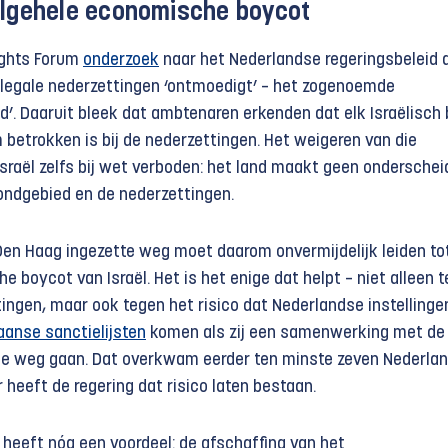
algehele economische boycot
ights Forum
onderzoek
naar het Nederlandse regeringsbeleid 
illegale nederzet­tingen ‘ontmoedigt’ – het zogenoemde
’. Daaruit bleek dat ambtenaren erkenden dat elk Israëlisch 
 betrokken is bij de nederzettingen. Het weigeren van die
Israël zelfs bij wet verboden: het land maakt geen onderschei
ondgebied en de nederzettingen.
 Den Haag ingezette weg moet daarom onvermijdelijk leiden to
 boycot van Israël. Het is het enige dat helpt – niet alleen 
tingen, maar ook tegen het risico dat Nederlandse instellinge
anse sanctielijsten
komen als zij een samenwerking met de
de weg gaan. Dat overkwam eerder ten minste zeven Nederla
r heeft de regering dat risico laten bestaan.
 heeft nóg een voordeel: de afschaffing van het