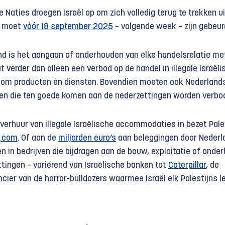
e Naties droegen Israël op om zich volledig terug te trekken ui
t moet
vóór 18 september 2025
– volgende week – zijn gebeur
nd is het aangaan of onderhouden van elke handelsrelatie me
at verder dan alleen een verbod op de handel in illegale Israël
t om producten én diensten. Bovendien moeten ook Nederland
en die ten goede komen aan de nederzettingen worden verbo
 verhuur van illegale Israëlische accommodaties in bezet Pale
g.com
. Of aan de
miljarden euro’s
aan beleggingen door Nederl
gen in bedrijven die bijdragen aan de bouw, exploitatie of onde
ttingen – variërend van Israëlische banken tot
Caterpillar
, de
cier van de horror-bulldozers waarmee Israël elk Palestijns l