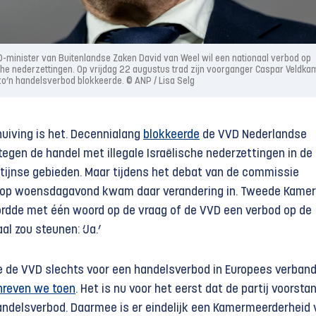
-minister van Buitenlandse Zaken David van Weel wil een nationaal verbod op
che nederzettingen. Op vrijdag 22 augustus trad zijn voorganger Caspar Veldka
zo’n handelsverbod blokkeerde. © ANP / Lisa Selg
uiving is het. Decennialang
blokkeerde
de VVD Nederlandse
egen de handel met illegale Israëlische nederzettingen in de
tijnse gebieden. Maar tijdens het debat van de commissie
 op woensdagavond kwam daar verandering in. Tweede Kamerl
rdde met één woord op de vraag of de VVD een verbod op de
al zou steunen: ‘Ja.’
e de VVD slechts voor een handelsverbod in Europees verband
hreven we toen
. Het is nu voor het eerst dat de partij voorsta
ndelsverbod. Daarmee is er eindelijk een Kamermeerderheid 