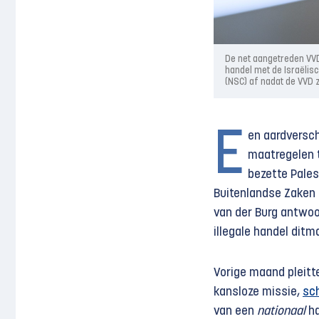
De net aangetreden VVD
handel met de Israëlis
(NSC) af nadat de VVD 
E
en aardversch
maatregelen t
bezette Pales
Buitenlandse Zaken
van der Burg antwoo
illegale handel ditma
Vorige maand pleitt
kansloze missie,
sc
van een
nationaal
ha