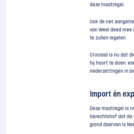
deze maatregel.
Ook de net aangetre
van Weel deed mee aa
te zullen regelen.
Cruciaal is nu dat 
hij hoort te doen: e
nederzettingen in be
Import én ex
Deze maatregel is nie
Gerechtshof dat de I
grond daarvan is N