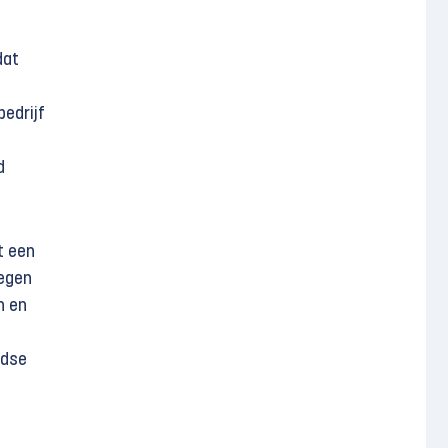
dat
bedrijf
d
t een
tegen
n en
ndse