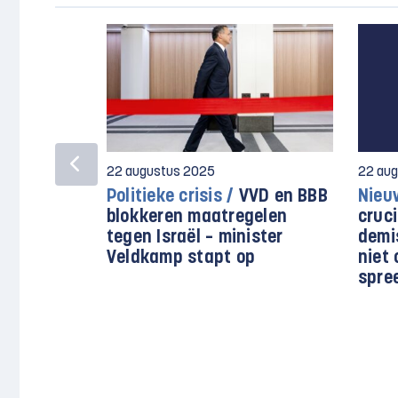
22 augustus 2025
22 au
Politieke crisis /
VVD en BBB
Nieu
blokkeren maatregelen
cruc
tegen Israël – minister
demi
Veldkamp stapt op
niet 
spre