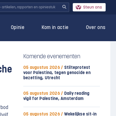
Steun ons
Opinie
Kom in actie
Over ons
Komende evenementen
che
05 augustus 2026 /
Stilteprotest
voor Palestina, tegen genocide en
bezetting, Utrecht
05 augustus 2026 /
Daily reading
vigil for Palestine, Amsterdam
rbod
05 augustus 2026 /
Wekelijkse sit-in
 half