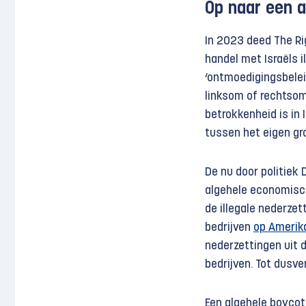
Op naar een 
In 2023 deed The R
handel met Israëls 
‘ontmoedigingsbeleid
linksom of rechtsom
betrokkenheid is in 
tussen het eigen gr
De nu door politiek
algehele economische
de illegale nederzet
bedrijven
op Amerika
nederzettingen uit 
bedrijven. Tot dusve
Een algehele boycot