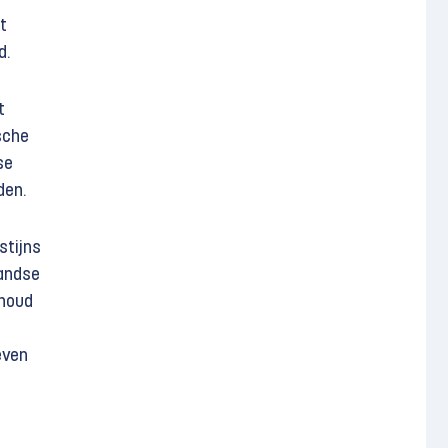
t
d.
t
ische
se
den.
stijns
andse
rhoud
even