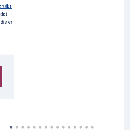
bruikt
 dat
die er