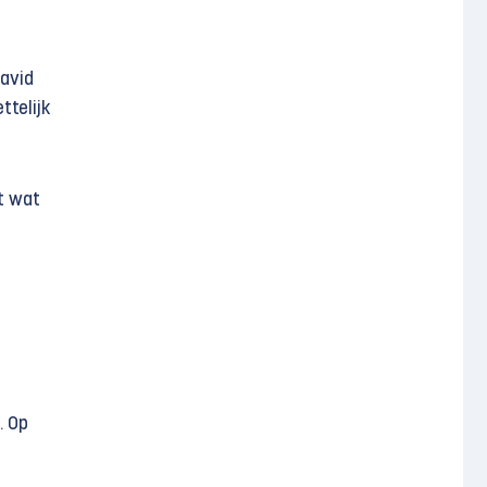
David
ttelijk
t wat
. Op