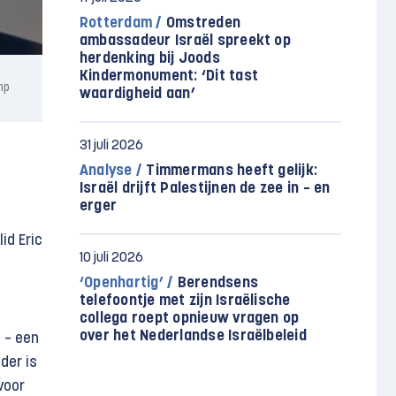
Rotterdam /
Omstreden
ambassadeur Israël spreekt op
herdenking bij Joods
Kindermonument: ‘Dit tast
mp
waardigheid aan’
31 juli 2026
Analyse /
Timmermans heeft gelijk:
Israël drijft Palestijnen de zee in – en
erger
id Eric
10 juli 2026
‘Openhartig’ /
Berendsens
telefoontje met zijn Israëlische
collega roept opnieuw vragen op
over het Nederlandse Israëlbeleid
 – een
nder is
voor