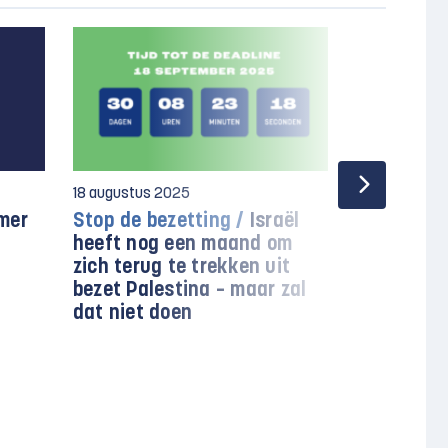
18 augustus 2025
26 november
mer
Stop de bezetting /
Israël
Rapport /
heeft nog een maand om
toont aan
zich terug te trekken uit
banken en
bezet Palestina – maar zal
de Israëli
dat niet doen
blijven fac