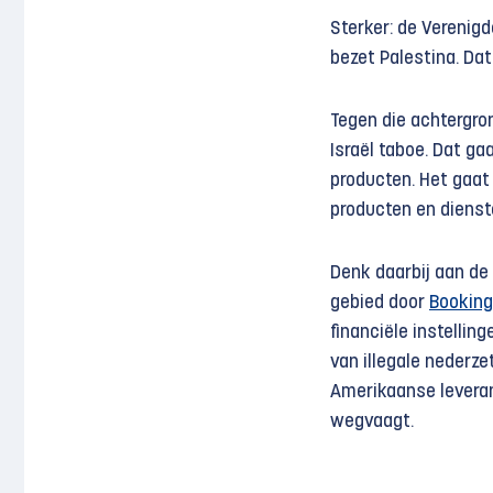
Sterker: de Verenigd
bezet Palestina. Da
Tegen die achtergro
Israël taboe. Dat ga
producten. Het gaa
producten en dienst
Denk daarbij aan de
gebied door
Bookin
financiële instellin
van illegale nederze
Amerikaanse leveran
wegvaagt.