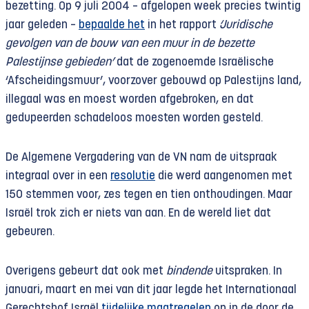
bezetting. Op 9 juli 2004 – afgelopen week precies twintig
jaar geleden –
bepaalde het
in het rapport
‘Juridische
gevolgen van de bouw van een muur in de bezette
Palestijnse gebieden’
dat de zogenoemde Israëlische
‘Afscheidingsmuur’, voorzover gebouwd op Palestijns land,
illegaal was en moest worden afgebroken, en dat
gedupeerden schadeloos moesten worden gesteld.
De Algemene Vergadering van de VN nam de uitspraak
integraal over in een
resolutie
die werd aangenomen met
150 stemmen voor, zes tegen en tien onthoudingen. Maar
Israël trok zich er niets van aan. En de wereld liet dat
gebeuren.
Overigens gebeurt dat ook met
bindende
uitspraken. In
januari, maart en mei van dit jaar legde het Internationaal
Gerechtshof Israël
tijdelijke maatregelen
op in de door de