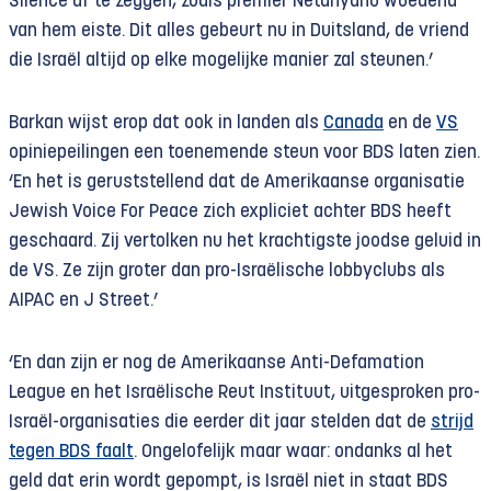
Silence af te zeggen, zoals premier Netanyahu woedend
van hem eiste. Dit alles gebeurt nu in Duitsland, de vriend
die Israël altijd op elke mogelijke manier zal steunen.’
Barkan wijst erop dat ook in landen als
Canada
en de
VS
opiniepeilingen een toenemende steun voor BDS laten zien.
‘En het is geruststellend dat de Amerikaanse organisatie
Jewish Voice For Peace zich expliciet achter BDS heeft
geschaard. Zij vertolken nu het krachtigste joodse geluid in
de VS. Ze zijn groter dan pro-Israëlische lobbyclubs als
AIPAC en J Street.’
‘En dan zijn er nog de Amerikaanse Anti-Defamation
League en het Israëlische Reut Instituut, uitgesproken pro-
Israël-organisaties die eerder dit jaar stelden dat de
strijd
tegen BDS faalt
. Ongelofelijk maar waar: ondanks al het
geld dat erin wordt gepompt, is Israël niet in staat BDS