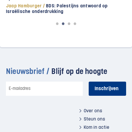
Boycot /
Internationale artiesten roepen Nick Cave
op: treed niet op in Israël!
Nieuwsbrief /
Blijf op de hoogte
E-
mailadres
Over ons
Steun ons
Kom in actie