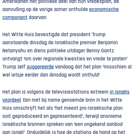
Amerikanen het politieke deel van hun vredesplan, de
aanvulling op de vorige zomer onthulde
economische
component
daarvan.
Het Witte Huis bevestigde dat president Trump
aanstaande dinsdag de Israëlische premier Benjamin
Netanyahu en diens politieke uitdager Benny Gantz
ontvangt ‘om over regionale kwesties en vrede te praten’.
Trump zelf
suggereerde
vandaag dat het plan ‘misschien al
wel ietsje eerder dan dinsdag wordt onthuld’.
Het plan is volgens de televisiestations extreem
in Israëls
voordeel
. Een niet bij name genoemde bron in het Witte
Huis omschrijft het als ‘het meest pro-Israëlische plan
ooit geproduceerd en gepresenteerd’, terwijl anonieme
Israëlische bronnen spreken van ‘een ongekend aanbod
aan Israël’. Onduidelijk is hoe de stations de hand op het