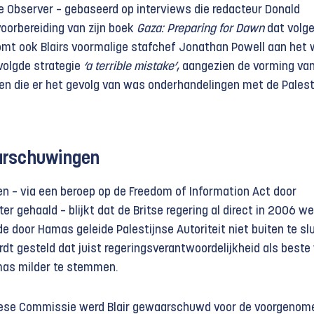
he Observer – gebaseerd op interviews die redacteur Donald
voorbereiding van zijn boek
Gaza: Preparing for Dawn
dat volg
omt ook Blairs voormalige stafchef Jonathan Powell aan het 
volgde strategie
‘a terrible mistake’
, aangezien de vorming va
gen die er het gevolg van was onderhandelingen met de Palest
arschuwingen
len – via een beroep op de Freedom of Information Act door
r gehaald – blijkt dat de Britse regering al direct in 2006 we
door Hamas geleide Palestijnse Autoriteit niet buiten te slu
dt gesteld dat juist regeringsverantwoordelijkheid als beste
as milder te stemmen.
pese Commissie werd Blair gewaarschuwd voor de voorgenom