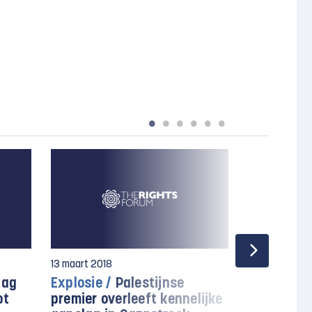
13 maart 2018
6 augustus 2
Dag
Explosie /
Palestijnse
Dreigende 
ot
premier overleeft kennelijke
Israëlisch