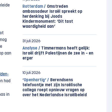
eleide
Rotterdam /
Omstreden
ambassadeur Israël spreekt op
herdenking bij Joods
Kindermonument: ‘Dit tast
waardigheid aan’
ot
 nog
31 juli 2026
de
Analyse /
Timmermans heeft gelijk:
 op aan
Israël drijft Palestijnen de zee in – en
erger
10 juli 2026
dden-
‘Openhartig’ /
Berendsens
en had
telefoontje met zijn Israëlische
collega roept opnieuw vragen op
mas in
over het Nederlandse Israëlbeleid