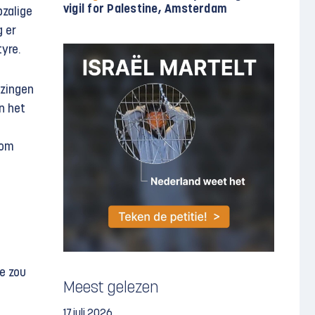
vigil for Palestine, Amsterdam
zalige
 er
tyre.
ezingen
n het
 om
ie zou
Meest gelezen
17 juli 2026