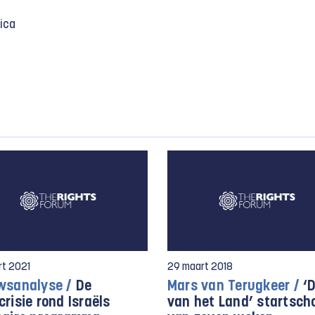
ica
rt 2021
29 maart 2018
wsanalyse /
De
Mars van Terugkeer /
‘
risie rond Israëls
van het Land’ startsch