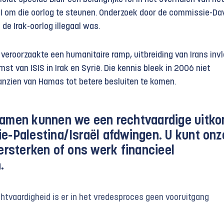
I om die oorlog te steunen. Onderzoek door de commissie-Da
 de Irak-oorlog illegaal was.
 veroorzaakte een humanitaire ramp, uitbreiding van Irans invl
mst van ISIS in Irak en Syrië. Die kennis bleek in 2006 niet
nzien van Hamas tot betere besluiten te komen.
amen kunnen we een rechtvaardige uitk
e-Palestina/Israël afdwingen. U kunt onz
versterken of ons werk financieel
.
htvaardigheid is er in het vredesproces geen vooruitgang