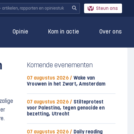
Steun ons
Opinie
Kom in actie
Over ons
n
Komende evenementen
07 augustus 2026 /
Wake van
Vrouwen in het Zwart, Amsterdam
zalige
07 augustus 2026 /
Stilteprotest
voor Palestina, tegen genocide en
 er
bezetting, Utrecht
re.
07 augustus 2026 /
Daily reading