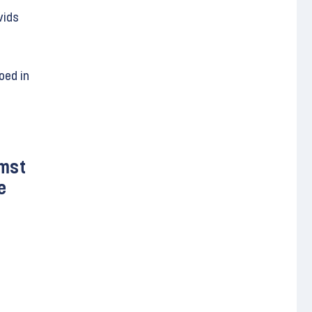
vids
oed in
omst
e