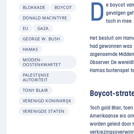
D
e boycot va
BLOKKADE
BOYCOT
gevolgen geh
DONALD MACINTYRE
toch in mee. 
EU
GAZA
GEORGE W. BUSH
Het besluit om Hama
had gewonnen was fo
HAMAS
zogenoemde Midden
MIDDEN-
Observer. De wereld
OOSTENKWARTET
Hamas buitenspel te z
PALESTIJNSE
AUTORITEIT
TONY BLAIR
Boycot-strate
VERENIGD KONINKRIJK
Toch gold Blair, toe
VERENIGDE STATEN
Amerikaanse eis om a
worden geleid door 
verkiezingsoverwinn