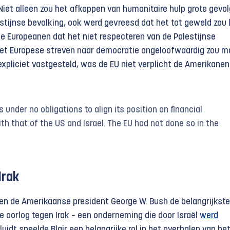
iet alleen zou het afkappen van humanitaire hulp grote gevo
stijnse bevolking, ook werd gevreesd dat het tot geweld zou l
e Europeanen dat het niet respecteren van de Palestijnse
het Europese streven naar democratie ongeloofwaardig zou m
expliciet vastgesteld, was de EU niet verplicht de Amerikanen
 under no obligations to align its position on financial
th that of the US and Israel. The EU had not done so in the
Irak
 en de Amerikaanse president George W. Bush de belangrijkste
e oorlog tegen Irak – een onderneming die door Israël
werd
rluidt speelde Blair een belangrijke rol in het overhalen van he