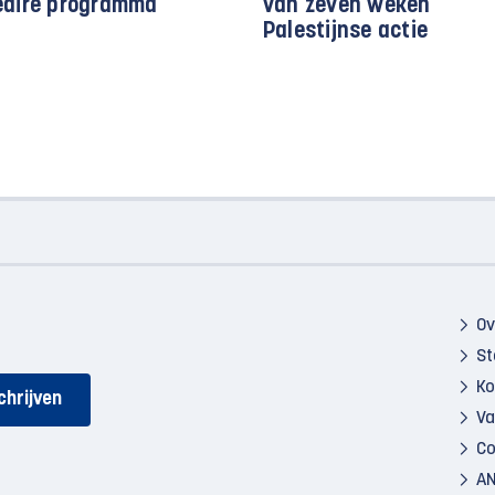
eaire programma
van zeven weken
Palestijnse actie
Ov
St
Ko
Va
Co
AN