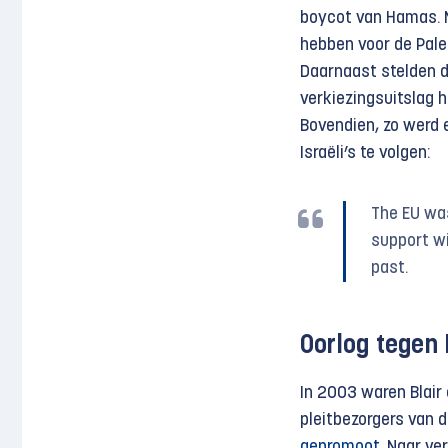
boycot van Hamas. N
hebben voor de Pale
Daarnaast stelden d
verkiezingsuitslag 
Bovendien, zo werd 
Israëli’s te volgen:
The EU was
support wi
past.
Oorlog tegen 
In 2003 waren Blair
pleitbezorgers van d
gepromoot
. Naar ve