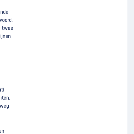
ende
woord.
n twee
ijnen
rd
iten.
 weg
en