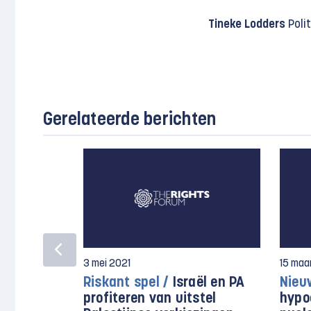
Tineke Lodders
Polit
Gerelateerde berichten
3 mei 2021
15 maa
Riskant spel /
Israël en PA
Nieu
profiteren van uitstel
hypoc