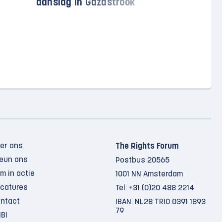
aanslag in Gazastrook
Palestijn
vergen tw
er ons
The Rights Forum
eun ons
Postbus 20565
m in actie
1001 NN Amsterdam
catures
Tel:
+31 (0)20 488 2214
ntact
IBAN: NL28 TRIO 0391 1893
79
BI