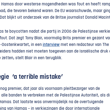
n Hamas door westerse mogendheden was fout en heeft ramp
ad, die tevoren bekend waren. De EU waarschuwde, maar ging
Dat blijkt uit onderzoek van de Britse journalist Donald Macin
s te boycotten nadat die partij in 2006 de Palestijnse verki
ut. Dat zegt Tony Blair, voormalig Brits premier en gezant va
-Oostenkwartet, in een
interview
met een redacteur van The
leiders hadden niet moeten toegeven aan de Israëlische druk
etten, stelt Blair in een terugblik.
gie ‘a terrible mistake’
n nog premier, dat jaar als voornaam pleitbezorger van de
lle banden te verbreken met de Palestijnse Autoriteit, als d
Hamas. Dat laatste was onvermijdelijk na de overtuigende
ing van Hamas – in verkiezingen die door internationale