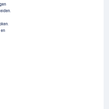
lgen
eiden.
aken.
 en
t