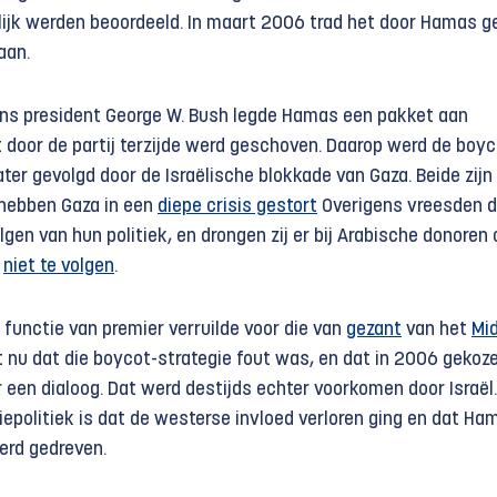
ijk werden beoordeeld. In maart 2006 trad het door Hamas g
aan.
ns president George W. Bush legde Hamas een pakket aan
 door de partij terzijde werd geschoven. Daarop werd de boyc
later gevolgd door de Israëlische blokkade van Gaza. Beide zijn
n hebben Gaza in een
diepe crisis gestort
Overigens vreesden 
en van hun politiek, en drongen zij er bij Arabische donoren
t
niet te volgen
.
jn functie van premier verruilde voor die van
gezant
van het
Mi
gt nu dat die boycot-strategie fout was, en dat in 2006 gekoz
een dialoog. Dat werd destijds echter voorkomen door Israël.
iepolitiek is dat de westerse invloed verloren ging en dat Ha
erd gedreven.